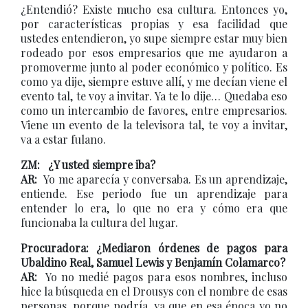
¿Entendió? Existe mucho esa cultura. Entonces yo,
por características propias y esa facilidad que
ustedes entendieron, yo supe siempre estar muy bien
rodeado por esos empresarios que me ayudaron a
promoverme junto al poder económico y político. Es
como ya dije, siempre estuve allí, y me decían viene el
evento tal, te voy a invitar. Ya te lo dije… Quedaba eso
como un intercambio de favores, entre empresarios.
Viene un evento de la televisora tal, te voy a invitar,
va a estar fulano.
ZM: ¿Y usted siempre iba?
AR:
Yo me aparecía y conversaba. Es un aprendizaje,
entiende. Ese periodo fue un aprendizaje para
entender lo era, lo que no era y cómo era que
funcionaba la cultura del lugar.
Procuradora: ¿Mediaron órdenes de pagos para
Ubaldino Real, Samuel Lewis y Benjamín Colamarco?
AR:
Yo no medié pagos para esos nombres, incluso
hice la búsqueda en el Drousys con el nombre de esas
personas, porque podría, ya que en esa época yo no