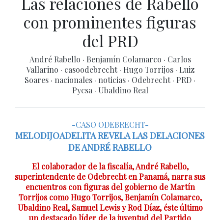
Las relaciones de Rabello
con prominentes figuras
del PRD
André Rabello
·
Benjamín Colamarco
·
Carlos
Vallarino
·
casoodebrecht
·
Hugo Torrijos
·
Luiz
Soares
·
nacionales
·
noticias
·
Odebrecht
·
PRD
·
Pycsa
·
Ubaldino Real
-CASO ODEBRECHT-
MELODIJOADELITA REVELA LAS DELACIONES
DE ANDRÉ RABELLO
El colaborador de la fiscalía, André Rabello,
superintendente de Odebrecht en Panamá, narra sus
encuentros con figuras del gobierno de Martín
Torrijos como Hugo Torrijos, Benjamín Colamarco,
Ubaldino Real, Samuel Lewis y Rod Díaz, éste último
un destacado líder de la juventud del Partido