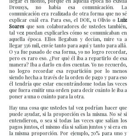
llegar el monto, porque en aquella época no existía
Drousys, no había esa comunicación. La
comunicación era realizada de otra forma que no sé
explicar cuál era. Para eso, el DOE, u Olivio o
Luiz
Soares
que son colaboradores de ustedes también,
tal vez puedan explicarles cómo se comunicaban en
aquella época. Ellos llegaban y decían, mire va a
llegar 336 mil, envíe tanto para aquí y tanto para allá.
O ya fue pasado de esa forma, yo no logro recordar,
pero es raro eso. ¿Por qué él iba a repartirlo de esa
manera? Iba a darlo en dos cuentas. Yo no recuerdo,
no logro recordar esa repartición por lo menos
siendo hecha a través de la orden de pago y para eso
él tendría que estar encontrándome todas las veces
que fuera emitir una orden para decir cuánto le iba a
poner a una o cuánto para la otra.
Hay una cosa que ustedes tal vez podrían hacer que
puede ayudar, si la proporción es la misma. No sé si
entendieron, o sea si todas las veces que salían los
pagos juntos, el mismo día si salían juntos y si era en
la misma proporción. Por ejemplo, 70% para uno y