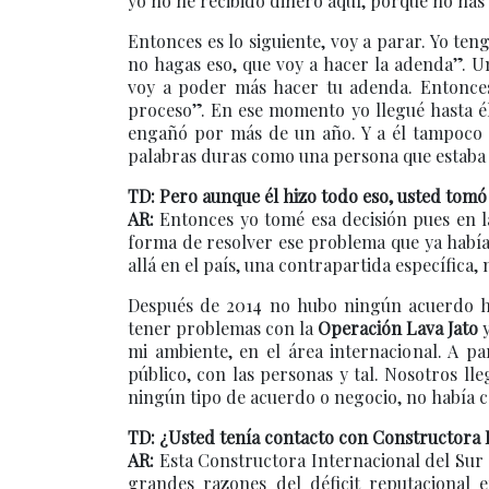
yo no he recibido dinero aquí, porque no has
Entonces es lo siguiente, voy a parar. Yo te
no hagas eso, que voy a hacer la adenda”. U
voy a poder más hacer tu adenda. Entonces 
proceso”. En ese momento yo llegué hasta él
engañó por más de un año. Y a él tampoco le
palabras duras como una persona que estaba 
TD: Pero aunque él hizo todo eso, usted tom
AR:
Entonces yo tomé esa decisión pues en la
forma de resolver ese problema que ya había 
allá en el país, una contrapartida específica,
Después de 2014 no hubo ningún acuerdo has
tener problemas con la
Operación Lava Jato
mi ambiente, en el área internacional. A par
público, con las personas y tal. Nosotros l
ningún tipo de acuerdo o negocio, no había 
TD: ¿Usted tenía contacto con Constructora 
AR:
Esta Constructora Internacional del Sur
grandes razones del déficit reputacional