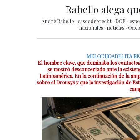
Rabello alega que
André Rabello
·
casoodebrecht
·
DOE
·
espe
nacionales
·
noticias
·
Odeb
MELODIJOADELITA RE
El hombre clave, que dominaba los contactos
se mostró desconcertado ante la existenc
Latinoamérica. En la continuación de la amp
sobre el Drousys y que la investigación de E
camp