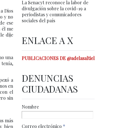
La Senacyt reconoce la labor de
divulgación sobre la covid-19 a
 a Dios
periodistas y comunicadores
to y no
sociales del país
de ese
s él me
le dije
ENLACE A X
omo una
PUBLICACIONES DE @adelasaltiel
 tenía,
DENUNCIAS
pezó a
CIUDADANAS
enos en
 con el
ero sin
Nombre
as más
Correo electrónico
*
y bien