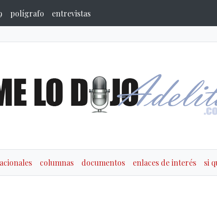
9
polígrafo
entrevistas
acionales
columnas
documentos
enlaces de interés
si 