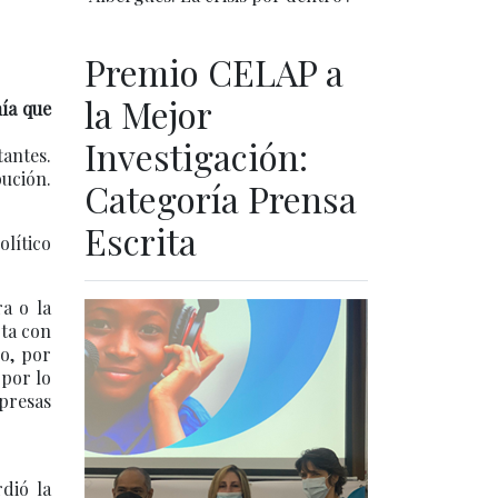
Premio CELAP a
la Mejor
ía que
Investigación:
tantes.
bución.
Categoría Prensa
Escrita
olítico
ra o la
rta con
do, por
 por lo
mpresas
dió la