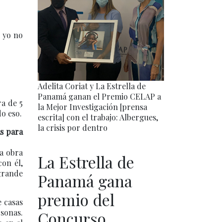
, yo no
Adelita Coriat y La Estrella de
Panamá ganan el Premio CELAP a
ra de 5
la Mejor Investigación [prensa
o eso.
escrita] con el trabajo: Albergues,
la crisis por dentro
ás para
na obra
La Estrella de
con él,
 grande
Panamá gana
premio del
e casas
sonas.
Concurso