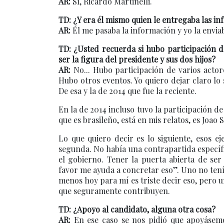
AR:
Sí, Ricardo Martinelli.
TD: ¿Y era él mismo quien le entregaba las i
AR:
Él me pasaba la información y yo la enviab
TD: ¿Usted recuerda si hubo participación 
ser la figura del presidente y sus dos hijos?
AR:
No... Hubo participación de varios actor
Hubo otros eventos. Yo quiero dejar claro lo
De esa y la de 2014 que fue la reciente.
En la de 2014 incluso tuvo la participación d
que es brasileño, está en mis relatos, es Joao 
Lo que quiero decir es lo siguiente, esos ej
segunda. No había una contrapartida específic
el gobierno. Tener la puerta abierta de ser
favor me ayuda a concretar eso”. Uno no tenía
menos hoy para mí es triste decir eso, pero 
que seguramente contribuyen.
TD: ¿Apoyo al candidato, alguna otra cosa?
AR:
En ese caso se nos pidió que apoyásemo