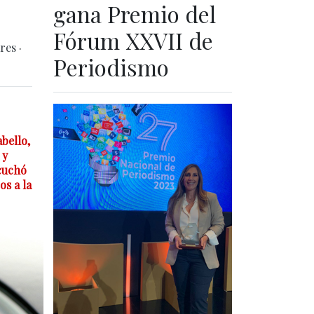
gana Premio del
Fórum XXVII de
ares
·
Periodismo
bello,
 y
scuchó
os a la