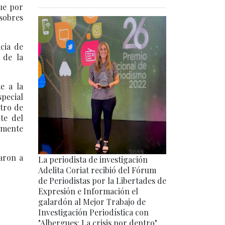
que por
 sobres
cia de
 de la
e a la
pecial
stro de
te del
lmente
aron a
La periodista de investigación
Adelita Coriat recibió del Fórum
de Periodistas por la Libertades de
Expresión e Información el
galardón al Mejor Trabajo de
Investigación Periodística con
"Albergues: La crisis por dentro".