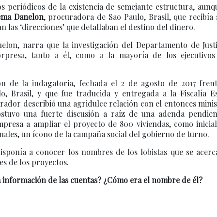
os periódicos de la existencia de semejante estructura, aun
éma Danelon
, procuradora de Sao Paulo, Brasil, que recibía
an las ‘direcciones’ que detallaban el destino del dinero.
nelon, narra que la investigación del Departamento de Justi
presa, tanto a él, como a la mayoría de los ejecutivos
n de la indagatoria, fechada el 2 de agosto de 2017 frent
 Brasil, y que fue traducida y entregada a la Fiscalía Es
rador describió una agridulce relación con el entonces mini
ostuvo una fuerte discusión a raíz de una adenda pendien
empresa a ampliar el proyecto de 800 viviendas, como inicia
ionales, un ícono de la campaña social del gobierno de turno.
disponía a conocer los nombres de los lobistas que se acerc
es de los proyectos.
la información de las cuentas? ¿Cómo era el nombre de él?