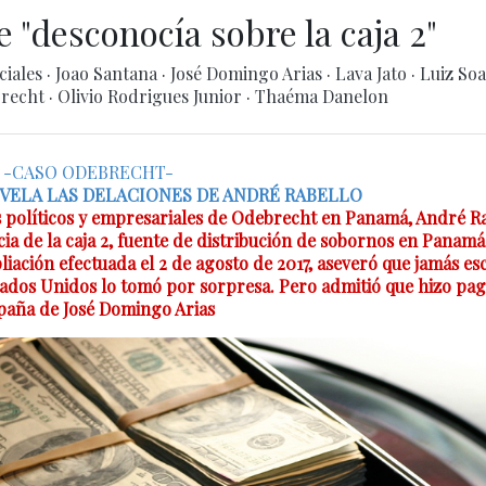
 "desconocía sobre la caja 2"
ciales
·
Joao Santana
·
José Domingo Arias
·
Lava Jato
·
Luiz So
recht
·
Olivio Rodrigues Junior
·
Thaéma Danelon
-CASO ODEBRECHT-
VELA LAS DELACIONES DE ANDRÉ RABELLO
 políticos y empresariales de Odebrecht en Panamá, André Ra
ia de la caja 2, fuente de distribución de sobornos en Panamá
liación efectuada el 2 de agosto de 2017, aseveró que jamás e
stados Unidos lo tomó por sorpresa. Pero admitió que hizo pag
aña de José Domingo Arias