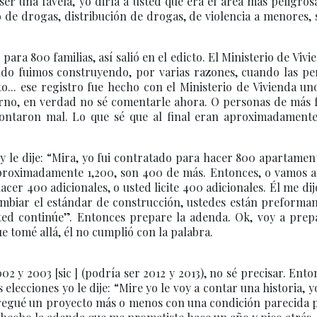
r una favela, yo diría a usted que era el área más peligros
de drogas, distribución de drogas, de violencia a menores, 
ra 800 familias, así salió en el edicto. El Ministerio de Vivi
do fuimos construyendo, por varias razones, cuando las pe
to... ese registro fue hecho con el Ministerio de Vivienda un
bierno, en verdad no sé comentarle ahora. O personas de más
ontaron mal. Lo que sé que al final eran aproximadamente
 le dije: “Mira, yo fui contratado para hacer 800 apartamen
proximadamente 1,200, son 400 de más. Entonces, o vamos a
er 400 adicionales, o usted licite 400 adicionales. Él me dij
ambiar el estándar de construcción, ustedes están preforman
ed continúe”. Entonces prepare la adenda. Ok, voy a prepa
 tomé allá, él no cumplió con la palabra.
 y 2003 [sic ] (podría ser 2012 y 2013), no sé precisar. Ento
elecciones yo le dije: “Mire yo le voy a contar una historia, 
tregué un proyecto más o menos con una condición parecida 