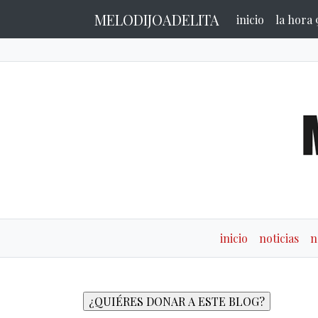
MELODIJOADELITA
inicio
la hora 
inicio
noticias
n