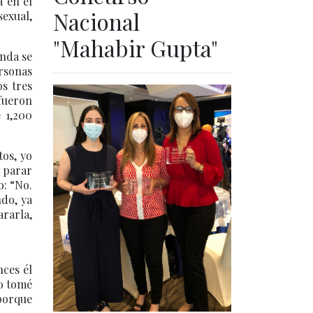
a en el
Nacional
sexual,
"Mahabir Gupta"
enda se
rsonas
os tres
 fueron
 1,200
tos, yo
 parar
o: “No.
do, ya
rarla,
nces él
yo tomé
porque