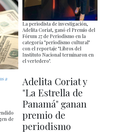
La periodista de investigación,
Adelita Coriat, ganó el Premio del
Fórum 27 de Periodismo en la
categoría "periodismo cultural"
con el reportaje "Libros del
Instituto Nacional terminaron en
el vertedero".
Adelita Coriat y
as a
"La Estrella de
Panamá" ganan
premio de
endido
gen de
periodismo