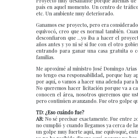
Proyecto muy desafiante porque además de se
país en aquel momento. Un centro de tráfico 
etc. Un ambiente muy deteriorado.
Ganamos ese proyecto, pero era considerado pa
equivocó, creo que es normal también. Cuan
desconfiaron que ...yo iba a hacer el proyec
años antes y yo ni sé si fue con el otro go
entrando para ganar una casa gratuita o c
familias.
Me aproximé al ministro José Domingo Arias y
no tengo esa responsabilidad, porque hay a
por aquí, o vamos a hacer una adenda para hac
No queremos hacer licitación porque va a c
conocen el área, nosotros queremos que ust
pero continúen avanzando. Fue otro golpe que
TD: ¿Eso cuándo fue?
AR:
No sé precisar exactamente. Fue entre 2002
no cumplió y cuando llegamos ya cerca de las 
un golpe muy fuerte aquí, me equivoqué, en