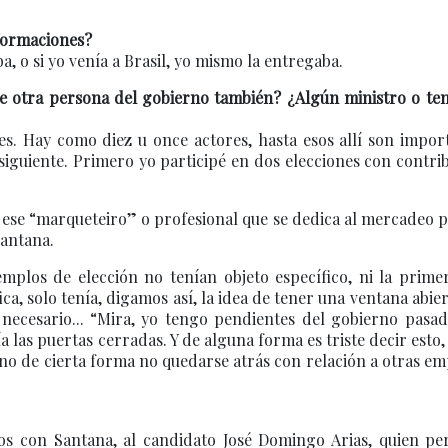
nformaciones?
a, o si yo venía a Brasil, yo mismo la entregaba.
de otra persona del gobierno también? ¿Algún ministro o ten
es. Hay como diez u once actores, hasta esos allí son impor
 siguiente. Primero yo participé en dos elecciones con contri
e ese “marqueteiro” o profesional que se dedica al mercadeo p
Santana.
emplos de elección no tenían objeto específico, ni la prime
a, solo tenía, digamos así, la idea de tener una ventana abie
 necesario... “Mira, yo tengo pendientes del gobierno pasa
 las puertas cerradas. Y de alguna forma es triste decir esto,
uno de cierta forma no quedarse atrás con relación a otras e
s con Santana, al candidato José Domingo Arias, quien per