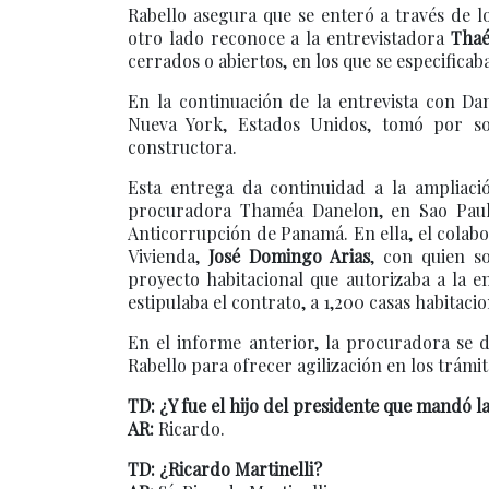
Rabello asegura que se enteró a través de l
otro lado reconoce a la entrevistadora
Tha
cerrados o abiertos, en los que se especificab
En la continuación de la entrevista con Da
Nueva York, Estados Unidos, tomó por sor
constructora.
Esta entrega da continuidad a la ampliació
procuradora Thaméa Danelon, en Sao Paulo,
Anticorrupción de Panamá. En ella, el colabo
Vivienda,
José Domingo Arias
, con quien s
proyecto habitacional que autorizaba a la 
estipulaba el contrato, a 1,200 casas habitac
En el informe anterior, la procuradora se 
Rabello para ofrecer agilización en los trámit
TD: ¿Y fue el hijo del presidente que mandó 
AR:
Ricardo.
TD: ¿Ricardo Martinelli?