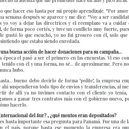
 hecho la adenda que me prometiste hace un año y pico atrás.
ngo que hacer eso hasta por mi propio aprendizaje. “Por amor
na semana después se aparece y me dice: “Voy a ser candida
yo voy a dejar las directrices y el reemplazo va a cuidar 
, de forma poco cortés, y tuve un conflicto muy fuerte, pue
 gustó lo que escuchó, yo no fui grosero con él, solo que 
sintiendo que estaba siendo enredada.
ó una buena acción de hacer donaciones para su campaña...
 época el pasó a ser el primero en las encuestas. Vi eso c
tenido con él y una forma, no sé... de aproximarme. Pero no
 nunca hubo.
ta... bueno debo decirlo de forma ‘polite’, la empresa em
y ahí suspendieron todo tipo de envíos y transferencias, al m
tir de allí ya no tuvimos contacto con el cliente yo tenía,
legamos a ganar tres contratos más con el gobierno nuevo, p
cómo hacerlo.
Internacional del Sur? , ¿qué montos eran depositados?
 es hasta importante esa pregunta para Panamá. Fue una de l
 en el país, porque hasta ese momento la empresa era mu