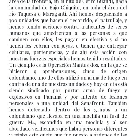
área de la frontera, en el hito de Cerro Guandí, hacia
la comunidad de Bajo Chiquito, en toda el área del
río Tuquesa o Maragantí. Ahí hemos despachado a
300 unidades que hacen el recorrido, el patrullaje, y
hemos tenido acciones contra traficantes de seres
humanos que amedrentan a las personas a que
caminen con ellos, les pagan en efectivo y si no
tienen les cobran con joyas, o tienen que entregar
celulares, pertenencias, y de ahí esta acción con
nuestras fuerzas especiales hemos tenido resultados.
Un ejemplo es la Operación Mantus dos, en la que se
hicieron 9 aprehensiones, cinco de origen
colombiano, uno de ellos utilizó un arma de fuego en
contra de una de nuestras unidades y hoy en día está
siendo sindicado por portar arma de fuego y
explosivos en Panamá y por intento de lesiones
personales a una unidad del Senafront. También
hemos detectado dentro de los grupos a un
colombiano que llevaba en una mochila un fusil de
guerra M4, escondido en una mochila y al ser
abordado verificamos que había personas diferentes
y estaba este sujeto que fue puesto a órdenes de las