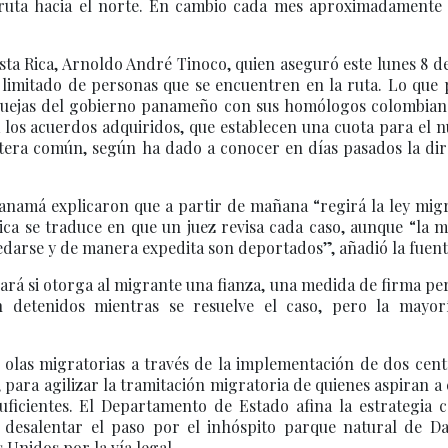
 ruta hacia el norte. En cambio cada mes aproximadamente 
osta Rica, Arnoldo André Tinoco, quien aseguró este lunes 8 
limitado de personas que se encuentren en la ruta. Lo que 
 quejas del gobierno panameño con sus homólogos colombian
 los acuerdos adquiridos, que establecen una cuota para el
ntera común, según ha dado a conocer en días pasados la dir
anamá explicaron que a partir de mañana “regirá la ley migr
ica se traduce en que un juez revisa cada caso, aunque “la 
arse y de manera expedita son deportados”, añadió la fuent
nará si otorga al migrante una fianza, una medida de firma pe
n detenidos mientras se resuelve el caso, pero la mayor
 olas migratorias a través de la implementación de dos cent
para agilizar la tramitación migratoria de quienes aspiran a
uficientes. El Departamento de Estado afina la estrategia 
desalentar el paso por el inhóspito parque natural de Da
os Unidos por la vía legal.