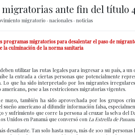
migratorias ante fin del título 
vimiento migratorio
·
nacionales
·
noticias
s programas migratorios para desalentar el paso de migrant
e la culminación de la norma sanitaria
eben utilizar las rutas legales para ingresar a su país, a un 
ohíbe la entrada a ciertas personas que potencialmente repr
a. Lo que ha sido interpretado por los migrantes irregulare
americano, pese a las restricciones migratorias vigentes.
 de mayo, también ha sido aprovechada por los grupos crim
l sueño americano al difundir información falsa, especialme
go y sufrimiento que corre la persona al cruzar la selva del D
ados Unidos en Panamá que conversó con
La Estrella de Panam
más desafiante. Tan solo hasta mayo, más de 100 mil personas