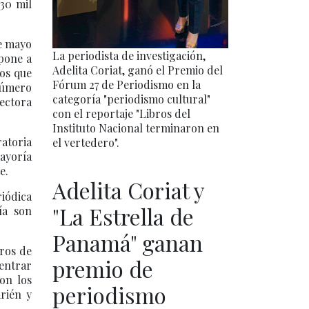
30 mil
de mayo
La periodista de investigación,
pone a
Adelita Coriat, ganó el Premio del
os que
Fórum 27 de Periodismo en la
 número
categoría "periodismo cultural"
ectora
con el reportaje "Libros del
Instituto Nacional terminaron en
atoria
el vertedero".
mayoría
e.
Adelita Coriat y
riódica
"La Estrella de
ía son
Panamá" ganan
ros de
premio de
 entrar
con los
periodismo
rién y