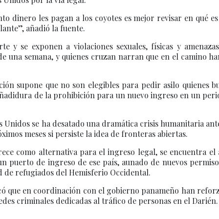
nto dinero les pagan a los coyotes es mejor revisar en qué e
lante”, añadió la fuente.
e y se exponen a violaciones sexuales, físicas y amenazas
o de una semana, y quienes cruzan narran que en el camino ha
ción supone que no son elegibles para pedir asilo quienes b
a añadidura de la prohibición para un nuevo ingreso en un per
s Unidos se ha desatado una dramática crisis humanitaria ante
ximos meses si persiste la idea de fronteras abiertas.
ce como alternativa para el ingreso legal, se encuentra el
 un puerto de ingreso de ese país, aunado de nuevos permiso
dad de refugiados del Hemisferio Occidental.
dicó que en coordinación con el gobierno panameño han refor
 redes criminales dedicadas al tráfico de personas en el Darién