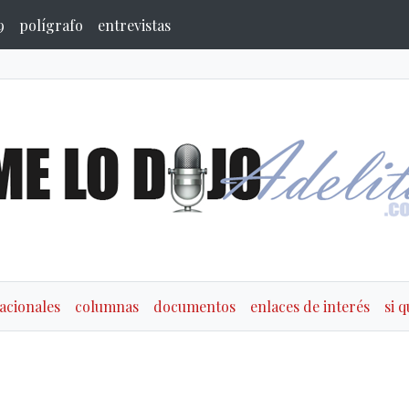
9
polígrafo
entrevistas
acionales
columnas
documentos
enlaces de interés
si 