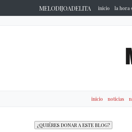
MELODIJOADELITA
inicio
la hora 
inicio
noticias
n