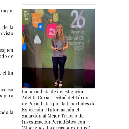
s mejor
 de la
n visto
usquen
iodo de
 el fin
 acceso
La periodista de investigación
s para
Adelita Coriat recibió del Fórum
de Periodistas por la Libertades de
Expresión e Información el
zado la
galardón al Mejor Trabajo de
.
Investigación Periodística con
"Albergues: La crisis por dentro".