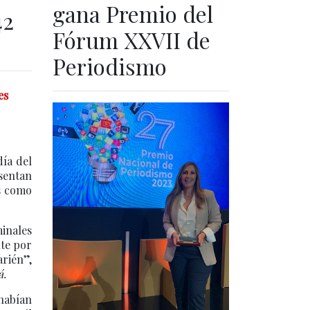
gana Premio del
42
Fórum XXVII de
Periodismo
es
día del
esentan
s como
inales
nte por
arién”,
á.
 habían