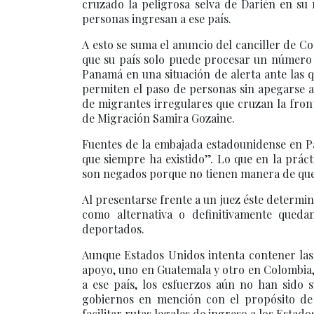
cruzado la peligrosa selva de Darién en su
personas ingresan a ese país.
A esto se suma el anuncio del canciller de C
que su país solo puede procesar un número 
Panamá en una situación de alerta ante las
permiten el paso de personas sin apegarse a
de migrantes irregulares que cruzan la fro
de Migración Samira Gozaine.
Fuentes de la embajada estadounidense en P
que siempre ha existido”. Lo que en la práct
son negados porque no tienen manera de qued
Al presentarse frente a un juez éste determi
como alternativa o definitivamente queda
deportados.
Aunque Estados Unidos intenta contener las
apoyo, uno en Guatemala y otro en Colombia, 
a ese país, los esfuerzos aún no han sido s
gobiernos en mención con el propósito de 
facilitar rutas legales de ingreso a los Estad