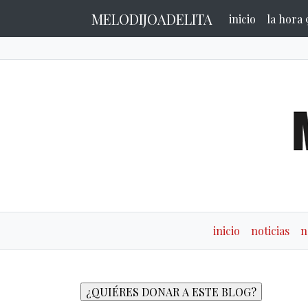
MELODIJOADELITA
inicio
la hora 
inicio
noticias
n