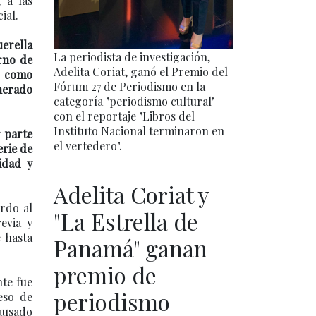
 a las
ial.
uerella
La periodista de investigación,
rno de
Adelita Coriat, ganó el Premio del
o como
Fórum 27 de Periodismo en la
enerado
categoría "periodismo cultural"
con el reportaje "Libros del
Instituto Nacional terminaron en
 parte
el vertedero".
erie de
idad y
Adelita Coriat y
erdo al
"La Estrella de
evia y
e hasta
Panamá" ganan
premio de
te fue
periodismo
eso de
causado