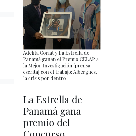
Adelita Coriat y La Estrella de
Panamá ganan el Premio CELAP a
la Mejor Investigación [prensa
escrita] con el trabajo: Albergues,
la crisis por dentro
La Estrella de
Panamá gana
premio del
Concurso