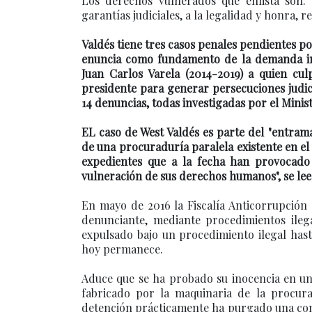
Los derechos vulnerados que enlista son: e
garantías judiciales, a la legalidad y honra, r
Valdés tiene tres casos penales pendientes por
enuncia como fundamento de la demanda int
Juan Carlos Varela (2014-2019) a quien cu
presidente para generar persecuciones judici
14 denuncias, todas investigadas por el Minist
EL caso de West Valdés es parte del "entra
de una procuraduría paralela existente en el
expedientes que a la fecha han provocado 
vulneración de sus derechos humanos", se lee
En mayo de 2016 la Fiscalía Anticorrupción 
denunciante, mediante procedimientos ileg
expulsado bajo un procedimiento ilegal hast
hoy permanece.
Aduce que se ha probado su inocencia en un
fabricado por la maquinaria de la procura
detención prácticamente ha purgado una cond