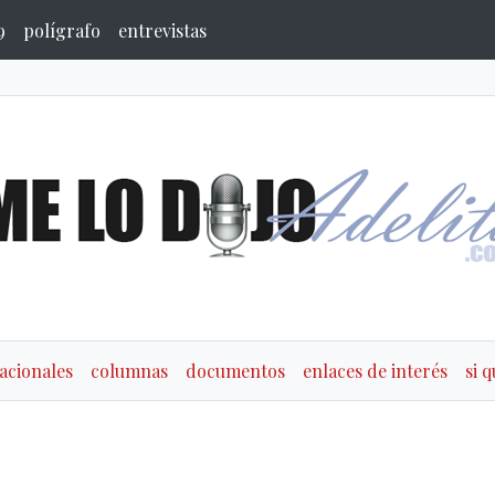
9
polígrafo
entrevistas
acionales
columnas
documentos
enlaces de interés
si 