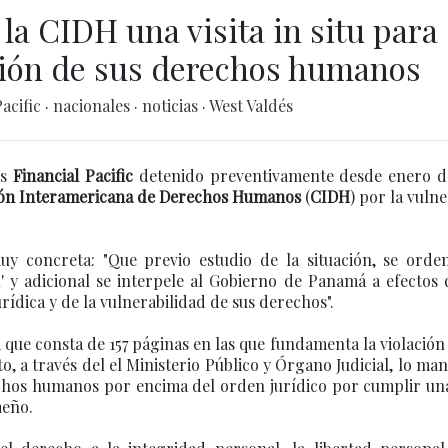
 la CIDH una visita in situ para
ación de sus derechos humanos
Pacific
·
nacionales
·
noticias
·
West Valdés
es
Financial Pacific
detenido preventivamente desde enero de
ón Interamericana de Derechos Humanos
(
CIDH
) por la vuln
uy concreta: "Que previo estudio de la situación, se orde
u' y adicional se interpele al Gobierno de Panamá a efectos
rídica y de la vulnerabilidad de sus derechos".
ue consta de 157 páginas en las que fundamenta la violación
a través del el Ministerio Público y Órgano Judicial, lo ma
echos humanos por encima del orden jurídico por cumplir un
meño.