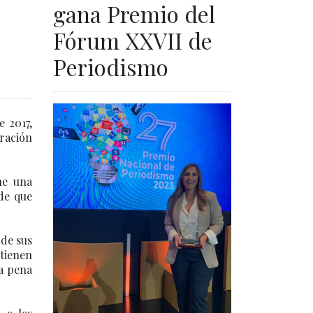
gana Premio del
Fórum XXVII de
Periodismo
 2017,
eración
ne una
 de que
 de sus
ntienen
a pena