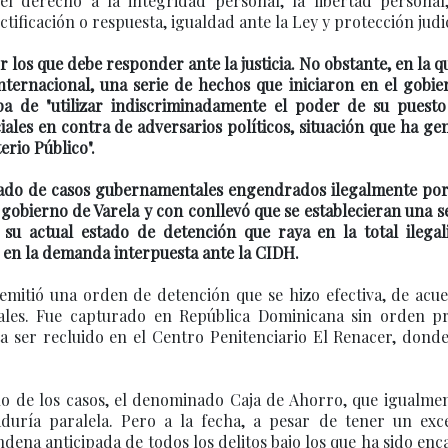
l derecho a la integridad personal, la libertad personal,
ectificación o respuesta, igualdad ante la Ley y protección judic
 los que debe responder ante la justicia. No obstante, en la q
ernacional, una serie de hechos que iniciaron en el gobie
lpa de "utilizar indiscriminadamente el poder de su puest
ales en contra de adversarios políticos, situación que ha g
erio Público".
mado de casos gubernamentales engendrados ilegalmente por
 gobierno de Varela y con conllevó que se establecieran una s
su actual estado de detención que raya en la total ilegal
 en la demanda interpuesta ante la CIDH.
emitió una orden de detención que se hizo efectiva, de acu
ales. Fue capturado en República Dominicana sin orden pr
a ser recluido en el Centro Penitenciario El Renacer, dond
o de los casos, el denominado Caja de Ahorro, que igualmen
duría paralela. Pero a la fecha, a pesar de tener un exc
ena anticipada de todos los delitos bajo los que ha sido en