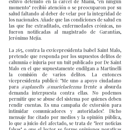
estuvo detenido en la cárcel de Miami, "en ningún
momento" recibió atención o se preocuparon por su
salud faltando al deber de velar por la integridad de
los nacionales. Añade que las condiciones de salud en
las que fue extraditado, enfermedades crónicas, no
fueron notificadas al magistrado de Garantías,
Jerónimo Mejía.
La 265, contra la exvicepresidenta Isabel Saint Malo,
pretende que responda por los supuestos delitos de
calumnia e injuria por un tuit publicado por De Saint
Malo en el que supuestamente endilgan a Martinelli
la comisión de varios delitos. La entonces
vicepresidenta publicó: "Me uno a apoyo ciudadano
para
@aplanells @marielaelezma
frente a absurda
demanda interpuesta contra ellas. No podemos
permitir que se abuse del sistema por quienes deben
rendir cuentas. Es una campaña de extorsión para
intimidar comunicadores y autoridades". Dicho
mensaje fue citado por medios y la opinión pública,
lo que a juicio del afectado, se trata de "leer noticias
falsas" o que el lector se forme opiniones negativas