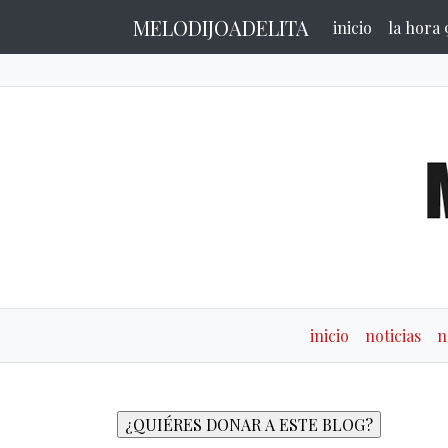
MELODIJOADELITA
inicio
la hora 
inicio
noticias
n