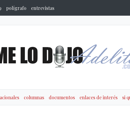
9
polígrafo
entrevistas
acionales
columnas
documentos
enlaces de interés
si 