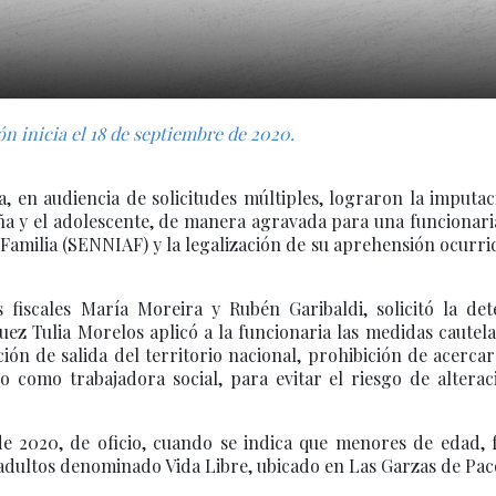
ón inicia el 18 de septiembre de 2020.
, en audiencia de solicitudes múltiples, lograron la imputa
niña y el adolescente, de manera agravada para una funcionari
 Familia (SENNIAF) y la legalización de su aprehensión ocurri
s fiscales María Moreira y Rubén Garibaldi, solicitó la det
juez Tulia Morelos aplicó a la funcionaria las medidas cautel
ción de salida del territorio nacional, prohibición de acercar
 como trabajadora social, para evitar el riesgo de alterac
 de 2020, de oficio, cuando se indica que menores de edad,
 adultos denominado Vida Libre, ubicado en Las Garzas de Pac