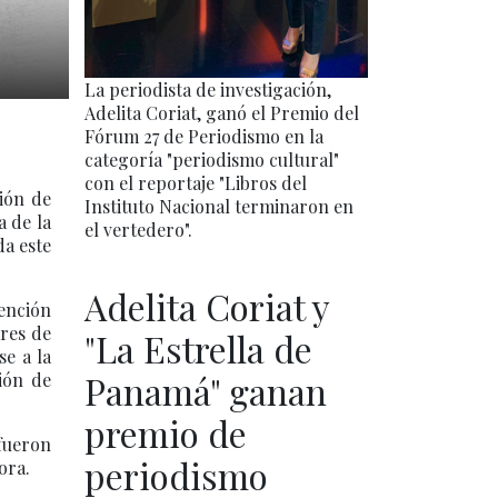
La periodista de investigación,
Adelita Coriat, ganó el Premio del
Fórum 27 de Periodismo en la
categoría "periodismo cultural"
con el reportaje "Libros del
ción de
Instituto Nacional terminaron en
a de la
el vertedero".
da este
Adelita Coriat y
ención
ares de
"La Estrella de
se a la
Panamá" ganan
ión de
premio de
 fueron
periodismo
ora.