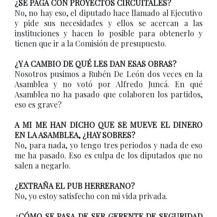
¿SE PAGA CON PROYECTOS CIRCUITALES?
No, no hay eso, el diputado hace llamado al Ejecutivo
y pide sus necesidades y ellos se acercan a las
instituciones y hacen lo posible para obtenerlo y
tienen que ir a la Comisión de presupuesto.
¿Y A CAMBIO DE QUÉ LES DAN ESAS OBRAS?
Nosotros pusimos a Rubén De León dos veces en la
Asamblea y no votó por Alfredo Juncá. En qué
Asamblea no ha pasado que colaboren los partidos,
eso es grave?
A MI ME HAN DICHO QUE SE MUEVE EL DINERO
EN LA ASAMBLEA, ¿HAY SOBRES?
No, para nada, yo tengo tres periodos y nada de eso
me ha pasado. Eso es culpa de los diputados que no
salen a negarlo.
¿EXTRAÑA EL PUB HERRERANO?
No, yo estoy satisfecho con mi vida privada.
¿CÓMO SE PASA DE SER GERENTE DE SEGURIDAD