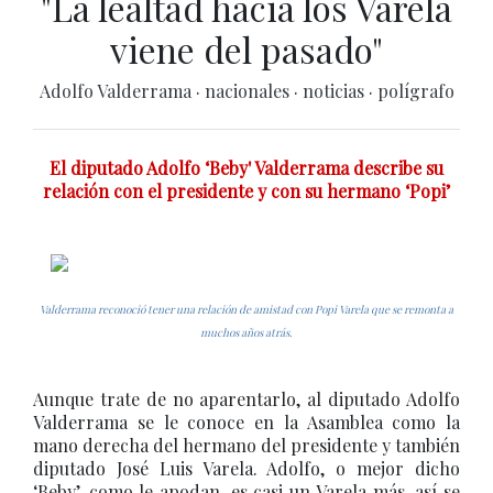
"La lealtad hacia los Varela
viene del pasado"
Adolfo Valderrama
·
nacionales
·
noticias
·
polígrafo
El diputado Adolfo ‘Beby' Valderrama describe su
relación con el presidente y con su hermano ‘Popi’
Valderrama reconoció tener una relación de amistad con Popi Varela que se remonta a
muchos años atrás.
Aunque trate de no aparentarlo, al diputado Adolfo
Valderrama se le conoce en la Asamblea como la
mano derecha del hermano del presidente y también
diputado José Luis Varela. Adolfo, o mejor dicho
‘Beby’, como le apodan, es casi un Varela más, así se