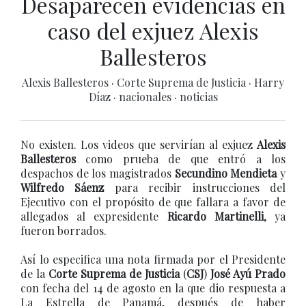
Desaparecen evidencias en
caso del exjuez Alexis
Ballesteros
Alexis Ballesteros
·
Corte Suprema de Justicia
·
Harry
Díaz
·
nacionales
·
noticias
No existen. Los videos que servirían al exjuez
Alexis
Ballesteros
como prueba de que entró a los
despachos de los magistrados
Secundino Mendieta
y
Wilfredo Sáenz
para recibir instrucciones del
Ejecutivo con el propósito de que fallara a favor de
allegados al expresidente
Ricardo Martinelli
, ya
fueron borrados.
Así lo especifica una nota firmada por el Presidente
de la
Corte Suprema de Justicia
(
CSJ
)
José Ayú Prado
con fecha del 14 de agosto en la que dio respuesta a
La Estrella de Panamá, después de haber