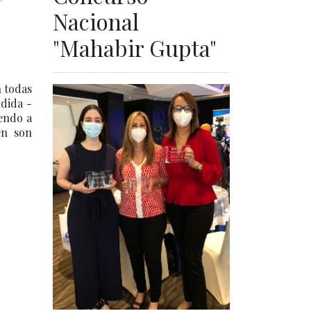
Nacional
"Mahabir Gupta"
n todas
dida -
yendo a
én son