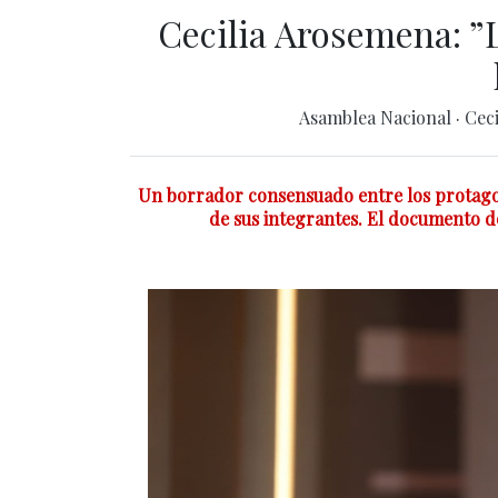
Cecilia Arosemena: ”L
Asamblea Nacional
·
Cec
Un borrador consensuado entre los protagon
de sus integrantes. El documento 