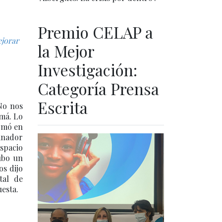
Premio CELAP a
ejorar
la Mejor
Investigación:
Categoría Prensa
Escrita
No nos
amá. Lo
ormó en
inador
spacio
hubo un
os dijo
tal de
uesta.