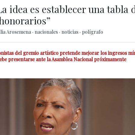
a idea es establecer una tabla 
honorarios”
ilia Arosemena
·
nacionales
·
noticias
·
polígrafo
istas del gremio artístico pretende mejorar los ingresos m
debe presentarse ante la Asamblea Nacional próximamente