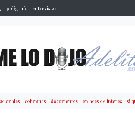
9
polígrafo
entrevistas
acionales
columnas
documentos
enlaces de interés
si 