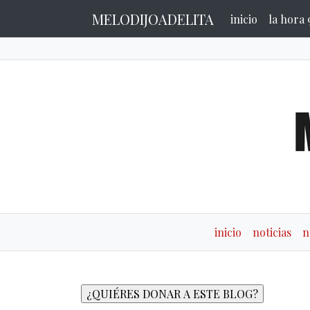
MELODIJOADELITA
inicio
la hora 
inicio
noticias
n