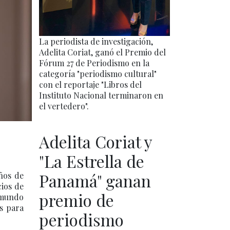
La periodista de investigación,
Adelita Coriat, ganó el Premio del
Fórum 27 de Periodismo en la
categoría "periodismo cultural"
con el reportaje "Libros del
Instituto Nacional terminaron en
el vertedero".
Adelita Coriat y
"La Estrella de
Panamá" ganan
años de
cios de
premio de
 mundo
as para
periodismo