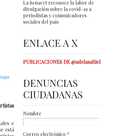
La Senacyt reconoce la labor de
divulgación sobre la covid-19 a
periodistas y comunicadores
sociales del país
ENLACE A X
PUBLICACIONES DE @adelasaltiel
 paga
DENUNCIAS
CIUDADANAS
rtistas
Nombre
ales e
se está
Correo electrónico
*
rtistas