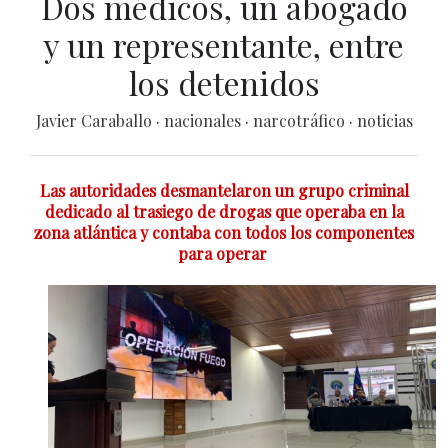
Dos médicos, un abogado
y un representante, entre
los detenidos
Javier Caraballo
·
nacionales
·
narcotráfico
·
noticias
Las autoridades desmantelaron un grupo criminal
dedicado al trasiego de drogas que operaba en la
zona atlántica y contaba con todos los componentes
para operar