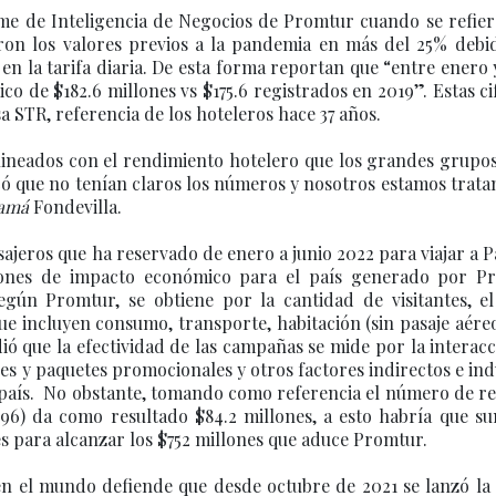
rme de Inteligencia de Negocios de Promtur cuando se refier
ron los valores previos a la pandemia en más del 25% debid
n la tarifa diaria. De esta forma reportan que “entre enero 
o de $182.6 millones vs $175.6 registrados en 2019”. Estas ci
 STR, referencia de los hoteleros hace 37 años.
neados con el rendimiento hotelero que los grandes grupos
ó que no tenían claros los números y nosotros estamos trata
namá
Fondevilla.
pasajeros que ha reservado de enero a junio 2022 para viajar a
illones de impacto económico para el país generado por P
 según Promtur, se obtiene por la cantidad de visitantes, e
ue incluyen consumo, transporte, habitación (sin pasaje aéreo
ó que la efectividad de las campañas se mide por la interac
ajes y paquetes promocionales y otros factores indirectos e in
el país. No obstante, tomando como referencia el número de r
$296) da como resultado $84.2 millones, a esto habría que s
es para alcanzar los $752 millones que aduce Promtur.
n el mundo defiende que desde octubre de 2021 se lanzó la