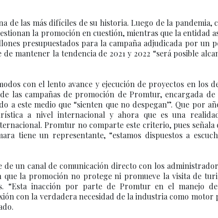
na de las más difíciles de su historia. Luego de la pandemia,
uestionan la promoción en cuestión, mientras que la entidad 
millones presupuestados para la campaña adjudicada por un p
ue de mantener la tendencia de 2021 y 2022 “será posible alca
odos con el lento avance y ejecución de proyectos en los d
ad de las campañas de promoción de Promtur, encargada de 
tado a este medio que “sienten que no despegan”. Que por a
ística a nivel internacional y ahora que es una realidad
ternacional. Promtur no comparte este criterio, pues señala
mara tiene un representante, “estamos dispuestos a escuch
 de un canal de comunicación directo con los administrador
 que la promoción no protege ni promueve la visita de turi
s. “Esta inacción por parte de Promtur en el manejo de 
exión con la verdadera necesidad de la industria como motor 
ado.