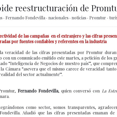
ide reestructuración de Promt
as
·
Fernando Fondevilla
·
nacionales
·
noticias
·
Promtur
·
tur
tividad de las campañas en el extranjero y las cifras presen
das por fuentes confiables y referentes en la industria
la veracidad de las cifras presentadas por Promtur duran
o con un comunicado emitido este martes, a petición de los 
lado “Inteligencia de Negocios de nuestro país”, que compre
 la Cámara “asevera que el mismo carece de veracidad tanto
 realidad del sector actualmente”.
 Promtur,
Fernando Fondevilla
, quien conversó con
La Estr
mara.
tegrándonos como sector, somos transparentes, agradece
Fondevilla. Añadió que las cifras presentadas emanan de 