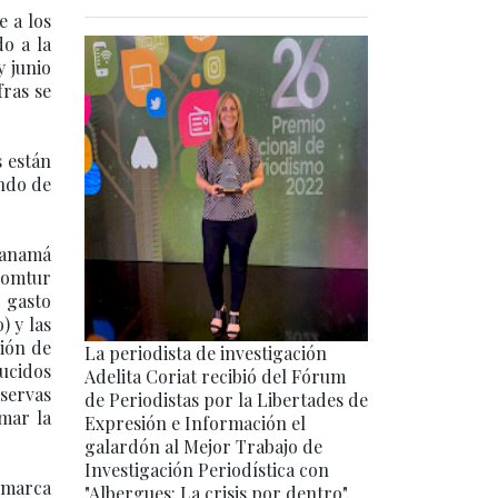
e a los
o a la
y junio
fras se
 están
ndo de
 Panamá
romtur
l gasto
) y las
ción de
La periodista de investigación
ducidos
Adelita Coriat recibió del Fórum
eservas
de Periodistas por la Libertades de
umar la
Expresión e Información el
galardón al Mejor Trabajo de
Investigación Periodística con
 marca
"Albergues: La crisis por dentro".