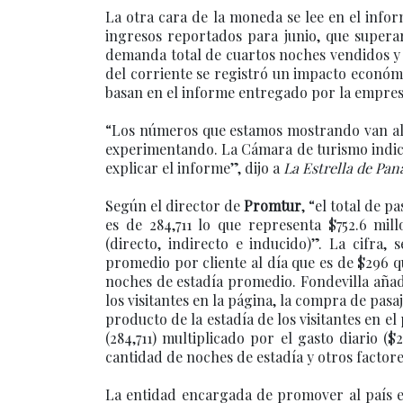
La otra cara de la moneda se lee en el info
ingresos reportados para junio, que supera
demanda total de cuartos noches vendidos y e
del corriente se registró un impacto económic
basan en el informe entregado por la empresa
“Los números que estamos mostrando van ali
experimentando. La Cámara de turismo indic
explicar el informe”, dijo a
La Estrella de Pa
Según el director de
Promtur
, “el total de 
es de 284,711 lo que representa $752.6 m
(directo, indirecto e inducido)”. La cifra,
promedio por cliente al día que es de $296 q
noches de estadía promedio. Fondevilla añadi
los visitantes en la página, la compra de pas
producto de la estadía de los visitantes en 
(284,711) multiplicado por el gasto diario (
cantidad de noches de estadía y otros factor
La entidad encargada de promover al país e