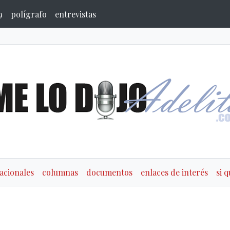
9
polígrafo
entrevistas
acionales
columnas
documentos
enlaces de interés
si 