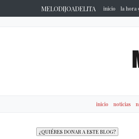
MELODIJOADELITA
inicio
la hora 
inicio
noticias
n