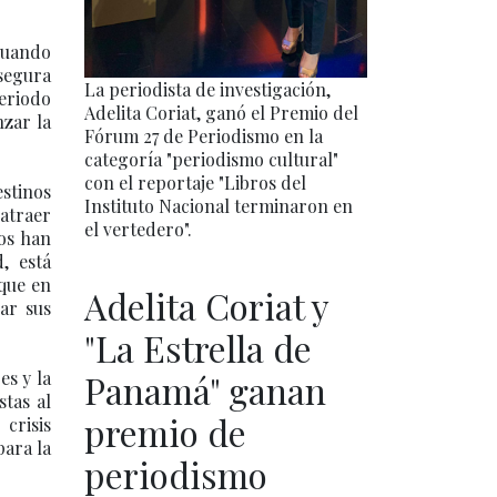
 cuando
asegura
La periodista de investigación,
eriodo
Adelita Coriat, ganó el Premio del
nzar la
Fórum 27 de Periodismo en la
categoría "periodismo cultural"
con el reportaje "Libros del
estinos
Instituto Nacional terminaron en
atraer
el vertedero".
ños han
, está
 que en
Adelita Coriat y
ar sus
"La Estrella de
es y la
Panamá" ganan
stas al
premio de
crisis
para la
periodismo