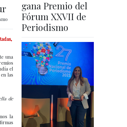
gana Premio del
ur
Fórum XXVII de
ismo
Periodismo
tadas,
te una
gremios
ndía el
 en las
ella de
mos la
firmas