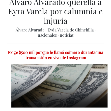
Álvaro Alvarado querella a
Eyra Varela por calumnia e
injuria
Álvaro Alvarado
·
Eyda Varela de Chinchilla
·
nacionales
·
noticias
Exige $500 mil porque le llamó coimero durante una
transmisión en vivo de Instagram