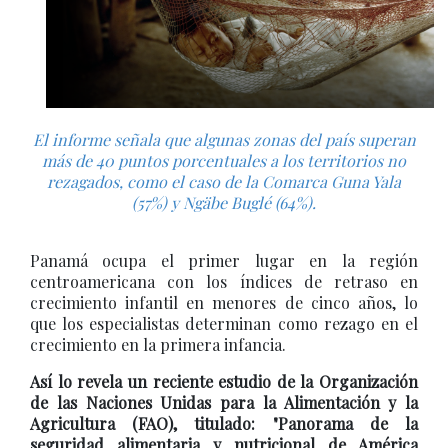
El informe señala que algunas zonas del país superan
más de 40 puntos porcentuales a los territorios no
rezagados, como el caso de la Comarca Guna Yala
(57%) y Ngäbe Buglé (64%).
Panamá ocupa el primer lugar en la región
centroamericana con los índices de retraso en
crecimiento infantil en menores de cinco años, lo
que los especialistas determinan como rezago en el
crecimiento en la primera infancia.
Así lo revela un reciente estudio de la Organización
de las Naciones Unidas para la Alimentación y la
Agricultura (FAO), titulado: "Panorama de la
seguridad alimentaria y nutricional de América