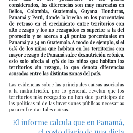
considerados, las diferencias son muy marcadas en
Belice, Colombia, Guatemala, Guyana Honduras,
Panamá y Perú, donde la brecha en los porcentajes
de retraso en el crecimiento entre territorios con
alto rezago y los no rezagados es superior a la del
promedio y se acerca a 48 puntos porcentuales en
Panamá y a 34 en Guatemala. A modo de ejemplo, si el
61% de los niños que habitan en los territorios con
mayor rezago de Panamá sufre desnutrición crónica,
esto solo afecta al 13% de los niños que habitan los
territorios sin rezago, lo que denota diferencias
acusadas entre las distintas zonas del país.
Las evidencias sobre las principales causas asociadas
a la malnutrición, por lo general, revelan que los
territorios más rezagados no han sido partícipes de
las políticas ni de las inversiones públicas necesarias
para enfrentar tales causas.
El informe calcula que en Panamá,
el costo diario de una dieta