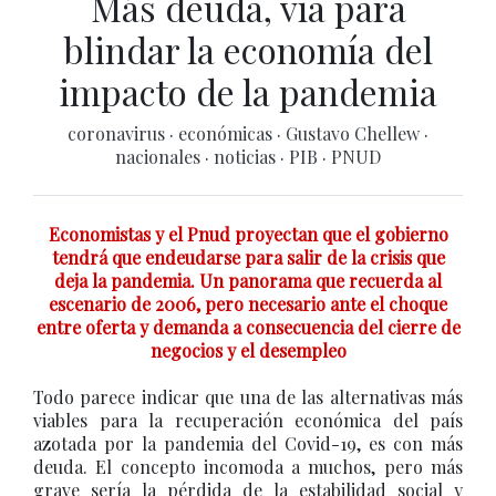
Más deuda, vía para
blindar la economía del
impacto de la pandemia
coronavirus
·
económicas
·
Gustavo Chellew
·
nacionales
·
noticias
·
PIB
·
PNUD
Economistas y el Pnud proyectan que el gobierno
tendrá que endeudarse para salir de la crisis que
deja la pandemia. Un panorama que recuerda al
escenario de 2006, pero necesario ante el choque
entre oferta y demanda a consecuencia del cierre de
negocios y el desempleo
Todo parece indicar que una de las alternativas más
viables para la recuperación económica del país
azotada por la pandemia del Covid-19, es con más
deuda. El concepto incomoda a muchos, pero más
grave sería la pérdida de la estabilidad social y