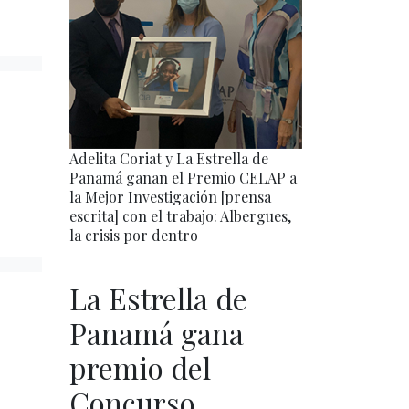
Adelita Coriat y La Estrella de
Panamá ganan el Premio CELAP a
la Mejor Investigación [prensa
escrita] con el trabajo: Albergues,
la crisis por dentro
La Estrella de
Panamá gana
premio del
Concurso