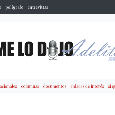
9
polígrafo
entrevistas
acionales
columnas
documentos
enlaces de interés
si 