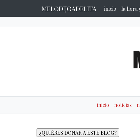
MELODIJOADELITA
inicio
la hora 
inicio
noticias
n