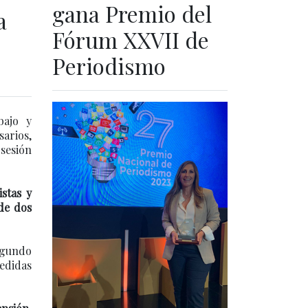
gana Premio del
a
Fórum XXVII de
Periodismo
bajo y
arios,
 sesión
stas y
de dos
segundo
medidas