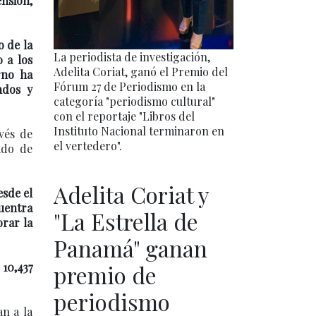
ensión,
 de la
La periodista de investigación,
o a los
Adelita Coriat, ganó el Premio del
rno ha
Fórum 27 de Periodismo en la
ndos y
categoría "periodismo cultural"
con el reportaje "Libros del
Instituto Nacional terminaron en
avés de
el vertedero".
ado de
Adelita Coriat y
esde el
cuentra
"La Estrella de
orar la
Panamá" ganan
10,437
premio de
periodismo
an a la