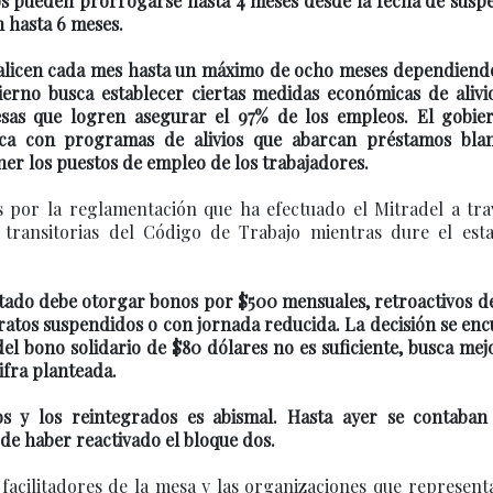
os pueden prorrogarse hasta 4 meses desde la fecha de susp
 hasta 6 meses.
ealicen cada mes hasta un máximo de ocho meses dependiendo
ierno busca establecer ciertas medidas económicas de alivi
esas que logren asegurar el 97% de los empleos. El gobie
ca con programas de alivios que abarcan préstamos bla
er los puestos de empleo de los trabajadores.
os por la reglamentación que ha efectuado el Mitradel a tr
 transitorias del Código de Trabajo mientras dure el est
Estado debe otorgar bonos por $500 mensuales, retroactivos d
ratos suspendidos o con jornada reducida. La decisión se en
del bono solidario de $80 dólares no es suficiente, busca mej
ifra planteada.
s y los reintegrados es abismal. Hasta ayer se contaban 
de haber reactivado el bloque dos.
facilitadores de la mesa y las organizaciones que represent