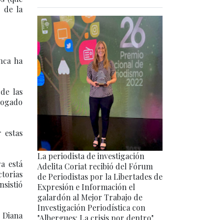
o de la
nca ha
de las
bogado
 estas
La periodista de investigación
a está
Adelita Coriat recibió del Fórum
ctorias
de Periodistas por la Libertades de
nsistió
Expresión e Información el
galardón al Mejor Trabajo de
Investigación Periodística con
l Diana
"Albergues: La crisis por dentro".