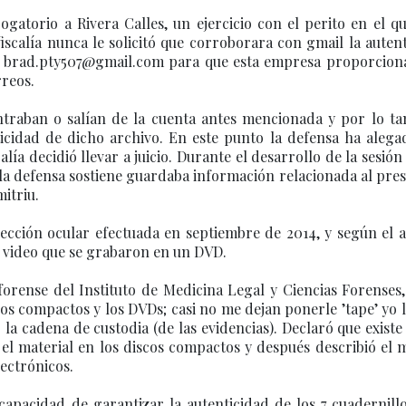
ogatorio a Rivera Calles, un ejercicio con el perito en el q
 fiscalía nunca le solicitó que corroborara con gmail la auten
n
brad.pty507@gmail.com
para que esta empresa proporciona
rreos.
ntraban o salían de la cuenta antes mencionada y por lo ta
ticidad de dicho archivo. En este punto la defensa ha alega
alía decidió llevar a juicio. Durante el desarrollo de la sesión 
la defensa sostiene guardaba información relacionada al pre
itriu.
pección ocular efectuada en septiembre de 2014, y según el 
y video que se grabaron en un DVD.
a forense del Instituto de Medicina Legal y Ciencias Forenses
scos compactos y los DVDs; casi no me dejan ponerle ’tape’ yo 
 la cadena de custodia (de las evidencias). Declaró que exist
r el material en los discos compactos y después describió el
lectrónicos.
apacidad de garantizar la autenticidad de los 7 cuadernill