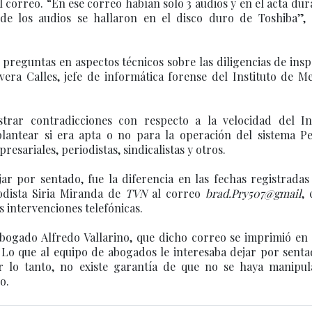
l correo. “En ese correo habían solo 3 audios y en el acta dur
 de los audios se hallaron en el disco duro de Toshiba”, 
preguntas en aspectos técnicos sobre las diligencias de ins
vera Calles, jefe de informática forense del Instituto de M
strar contradicciones con respecto a la velocidad del In
lantear si era apta o no para la operación del sistema Pe
resariales, periodistas, sindicalistas y otros.
ar por sentado, fue la diferencia en las fechas registradas
odista Siria Miranda de
TVN
al correo
brad.Pry507@gmail
,
 intervenciones telefónicas.
abogado Alfredo Vallarino, que dicho correo se imprimió en
 Lo que al equipo de abogados le interesaba dejar por sent
r lo tanto, no existe garantía de que no se haya manipul
o.