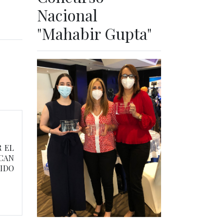
Nacional
"Mahabir Gupta"
R EL
ICAN
NIDO