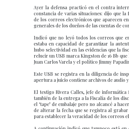
Ayer la defensa practicó en el contra interr
constancia de varias situaciones: dijo que la
de los correos electrónicos que aparecen e
generales de los dueños de las cuentas de co
Indicó que no leyó todos los correos que e
estaba en capacidad de garantizar la auten
hubo selectividad en las evidencias que la fisc
relucir un USB marca Kingston de 16 Bb que 
Juan Carlos Varela y el político Jimmy Papadim
Este USB se registra en la diligencia de ins
apertura a juicio contiene archivos de audio 
El testigo Rivera Calles, jefe de informátic
también de la entrega a la Fiscalía de los di
el ‘tape’ de embalaje pero no alcancé a hacer
de alterar la fecha que se registra al graba
para establecer la veracidad de los correos e
A continuación indicó que tampoco está en c