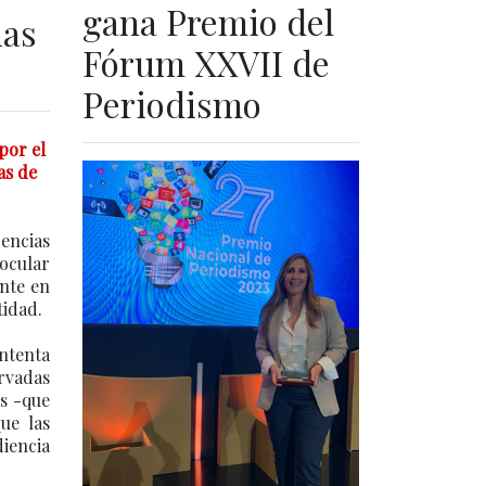
gana Premio del
ias
Fórum XXVII de
Periodismo
por el
as de
dencias
 ocular
ente en
tidad.
ntenta
rvadas
es -que
ue las
diencia