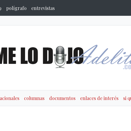
9
polígrafo
entrevistas
acionales
columnas
documentos
enlaces de interés
si 