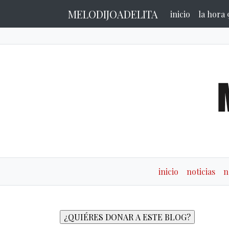
MELODIJOADELITA
inicio
la hora 
inicio
noticias
n