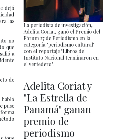
ue dejó
ticidad
ra las
La periodista de investigación,
Adelita Coriat, ganó el Premio del
Fórum 27 de Periodismo en la
nto no
categoría "periodismo cultural"
do que
con el reportaje "Libros del
salió a
Instituto Nacional terminaron en
sidente
el vertedero".
acto de
Adelita Coriat y
"La Estrella de
, habló
le puse
Panamá" ganan
e forma
premio de
 método
periodismo
os (que