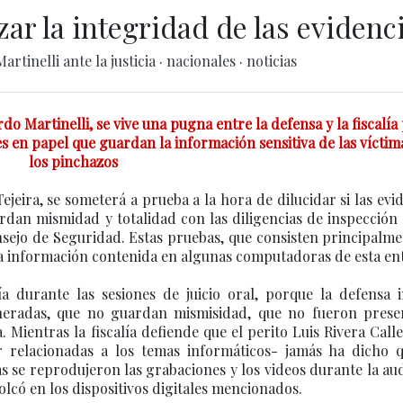
ar la integridad de las evidenc
Martinelli ante la justicia
·
nacionales
·
noticias
do Martinelli, se vive una pugna entre la defensa y la fiscalía 
es en papel que guardan la información sensitiva de las víctim
los pinchazos
jeira, se someterá a prueba a la hora de dilucidar si las evi
ardan mismidad y totalidad con las diligencias de inspección
nsejo de Seguridad. Estas pruebas, que consisten principalm
la información contenida en algunas computadoras de esta en
ía durante las sesiones de juicio oral, porque la defensa i
lneradas, que no guardan mismisidad, que no fueron prese
 Mientras la fiscalía defiende que el perito Luis Rivera Call
ar relacionadas a los temas informáticos- jamás ha dicho q
s se reprodujeron las grabaciones y los videos durante la au
olcó en los dispositivos digitales mencionados.