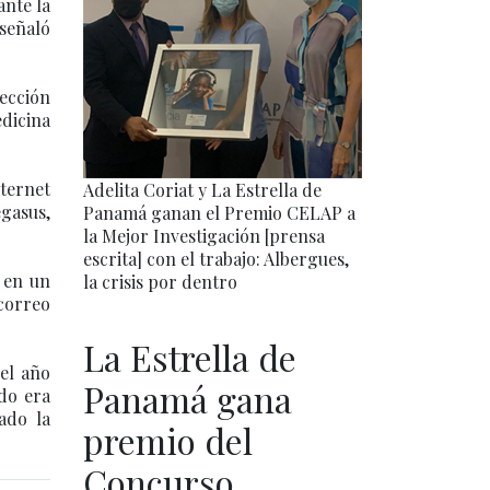
ante la
señaló
pección
edicina
ternet
Adelita Coriat y La Estrella de
gasus,
Panamá ganan el Premio CELAP a
la Mejor Investigación [prensa
escrita] con el trabajo: Albergues,
 en un
la crisis por dentro
 correo
La Estrella de
 el año
Panamá gana
ado era
ado la
premio del
Concurso