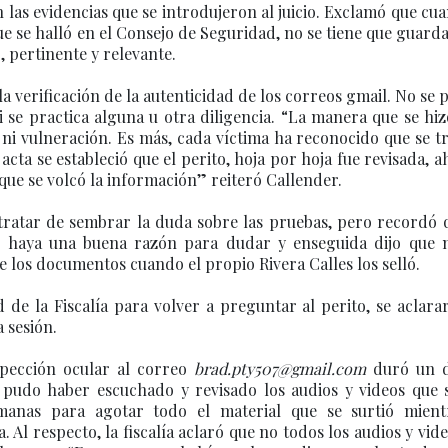
 las evidencias que se introdujeron al juicio. Exclamó que cu
ue se halló en el Consejo de Seguridad, no se tiene que guard
, pertinente y relevante.
la verificación de la autenticidad de los correos gmail. No se
 se practica alguna u otra diligencia. “La manera que se hiz
ni vulneración. Es más, cada víctima ha reconocido que se t
cta se estableció que el perito, hoja por hoja fue revisada, a
que se volcó la información” reiteró Callender.
a tratar de sembrar la duda sobre las pruebas, pero recordó 
ue haya una buena razón para dudar y enseguida dijo que 
 los documentos cuando el propio Rivera Calles los selló.
de la Fiscalía para volver a preguntar al perito, se aclara
 sesión.
spección ocular al correo
brad.pty507@gmail.com
duró un d
 pudo haber escuchado y revisado los audios y videos que 
manas para agotar todo el material que se surtió mient
 Al respecto, la fiscalía aclaró que no todos los audios y vid