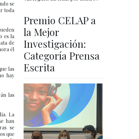
ando se
ar toda
Premio CELAP a
la Mejor
 pueden
o es la
Investigación:
rata de
hora él
Categoría Prensa
Escrita
que las
no hay
rán las
ía. La
se han
ras se
eos que