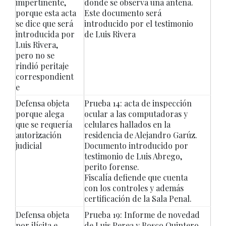
impertinente,
donde se observa una antena.
porque esta acta
Este documento será
se dice que será
introducido por el testimonio
introducida por
de Luis Rivera
Luis Rivera,
pero no se
rindió peritaje
correspondient
e
Defensa objeta
Prueba 14: acta de inspección
porque alega
ocular a las computadoras y
que se requería
celulares hallados en la
autorización
residencia de Alejandro Garúz.
judicial
Documento introducido por
testimonio de Luis Abrego,
perito forense.
Fiscalía defiende que cuenta
con los controles y además
certificación de la Sala Penal.
Defensa objeta
Prueba 19: Informe de novedad
por ilícita e
de Luis Perea y Bosco Quintero,