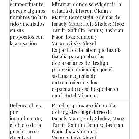
e impertinente
Miramar donde se evidencia la
porque algunos
estadía de Sharon Oknin y
nombres no han
Martín Berenstein. Además de
sido vinculados
Israely Maor; Holy Shalev; Maoz
en sus
Tamir; Safiulin Dennis; Bashran
propósitos con
Naor; lbaz Shimon y
la acusación
Varonovitsky Alexel.
Es parte de la labor que hizo la
fiscalía para probar las
declaraciones del testigo
protegido quien dijo que el
sistema requería de
entrenamiento y los
capacitadores se hospedaron
en el Hotel Miramar.
Defensa objeta
Prueba 24: Inspección ocular
por
del registro migratorio de
inconducente,
Israely Maor; Holy Shalev; Maoz
el objeto de la
Tamir; Safiulin Dennis; Bashran
prueba no se
Naor; lbaz Shimon y
vincula al
Varonovitsky Alexel.