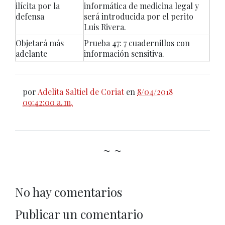
ilícita por la
informática de medicina legal y
defensa
será introducida por el perito
Luis Rivera.
Objetará más
Prueba 47: 7 cuadernillos con
adelante
información sensitiva.
por
Adelita Saltiel de Coriat
en
8/04/2018
09:42:00 a. m.
~ ~
No hay comentarios
Publicar un comentario