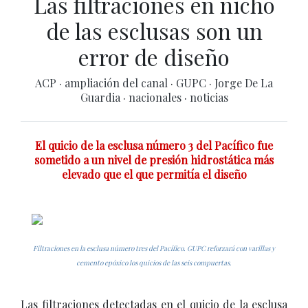
Las filtraciones en nicho
de las esclusas son un
error de diseño
ACP
·
ampliación del canal
·
GUPC
·
Jorge De La
Guardia
·
nacionales
·
noticias
El quicio de la esclusa número 3 del Pacífico fue
sometido a un nivel de presión hidrostática más
elevado que el que permitía el diseño
Filtraciones en la esclusa número tres del Pacífico. GUPC reforzará con varillas y
cemento epóxico los quicios de las seis compuertas.
Las filtraciones detectadas en el quicio de la esclusa