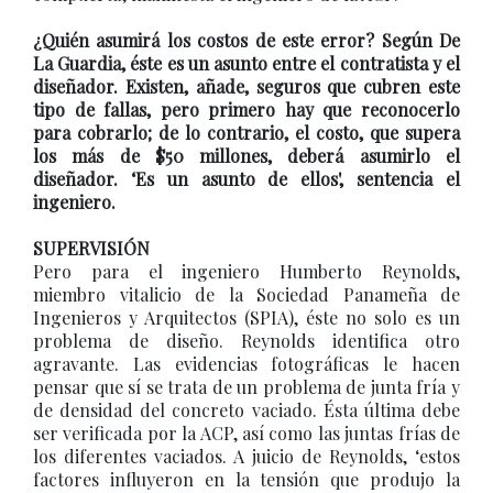
¿Quién asumirá los costos de este error? Según De
La Guardia, éste es un asunto entre el contratista y el
diseñador. Existen, añade, seguros que cubren este
tipo de fallas, pero primero hay que reconocerlo
para cobrarlo; de lo contrario, el costo, que supera
los más de $50 millones, deberá asumirlo el
diseñador. ‘Es un asunto de ellos', sentencia el
ingeniero.
SUPERVISIÓN
Pero para el ingeniero Humberto Reynolds,
miembro vitalicio de la Sociedad Panameña de
Ingenieros y Arquitectos (SPIA), éste no solo es un
problema de diseño. Reynolds identifica otro
agravante. Las evidencias fotográficas le hacen
pensar que sí se trata de un problema de junta fría y
de densidad del concreto vaciado. Ésta última debe
ser verificada por la ACP, así como las juntas frías de
los diferentes vaciados. A juicio de Reynolds, ‘estos
factores influyeron en la tensión que produjo la