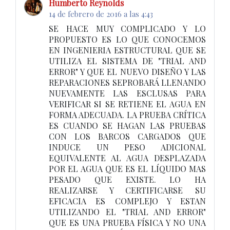
Humberto Reynolds
14 de febrero de 2016 a las 4:43
SE HACE MUY COMPLICADO Y LO
PROPUESTO ES LO QUE CONOCEMOS
EN INGENIERIA ESTRUCTURAL QUE SE
UTILIZA EL SISTEMA DE "TRIAL AND
ERROR" Y QUE EL NUEVO DISEÑO Y LAS
REPARACIONES SEPROBARÁ LLENANDO
NUEVAMENTE LAS ESCLUSAS PARA
VERIFICAR SI SE RETIENE EL AGUA EN
FORMA ADECUADA. LA PRUEBA CRÍTICA
ES CUANDO SE HAGAN LAS PRUEBAS
CON LOS BARCOS CARGADOS QUE
INDUCE UN PESO ADICIONAL
EQUIVALENTE AL AGUA DESPLAZADA
POR EL AGUA QUE ES EL LÍQUIDO MAS
PESADO QUE EXISTE. LO HA
REALIZARSE Y CERTIFICARSE SU
EFICACIA ES COMPLEJO Y ESTAN
UTILIZANDO EL "TRIAL AND ERROR"
QUE ES UNA PRUEBA FÍSICA Y NO UNA