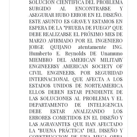
SOLUCION CIENTÍFICA DEL PROBLEMA
SURGIDO AL ENCONTRARSE Y
ASEGURAR HUBO ERROR EN EL DISEÑO.
ESTE ASUNTO ES GRAVE Y ESTAMOS EN
ESPERA DE LA "PRUEBA DE FUEGO" QUE
DEBE REALIZARSE EL PRÓXIMO MES DE
MARZO AFIRMADO POR EL INGENIERO
JORGE QUIJANO atentamente ING.
Humberto E. Reynolds DE Unamuno
MIEMBRO DEL AMERICAN MILITARY
ENGINEERSY AMERICAN SOCIETY OF
CIVIL ENGINEERS. POR SEGURIDAD
INTERNACIONAL QUE AFECTA A LOS
ESTADOS UNIDOS DE NORTEAMERICA
ELLOS DEBEN ESTAR PENDIENTE DE
LAS SOLUCIONES AL PROBLEMA Y EL
DEPARTAMENTO DE INTELIGENCIA
DEBE ESTAR ANALIZANDO LOS
ERRORES COMETIDOS EN EL DISEÑO Y
LAS AGRAVANTES QUE HAN AFECTADO
LA "BUENA PRÁCTICA" DEL DISEÑO Y
CONSTRUCCION DE UNA MEGA OBRA