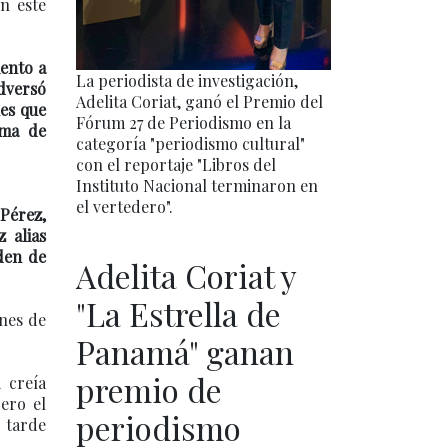
n este
ento a
La periodista de investigación,
adversó
Adelita Coriat, ganó el Premio del
nes que
Fórum 27 de Periodismo en la
rma de
categoría "periodismo cultural"
con el reportaje "Libros del
Instituto Nacional terminaron en
el vertedero".
Pérez,
 alias
rden de
Adelita Coriat y
"La Estrella de
ones de
Panamá" ganan
premio de
i creía
Pero el
periodismo
 tarde