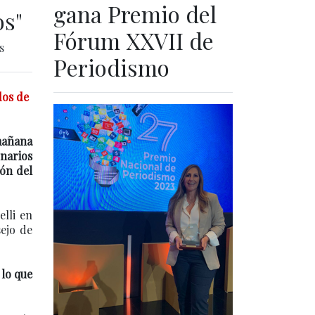
gana Premio del
os"
Fórum XXVII de
s
Periodismo
dos de
 mañana
onarios
ión del
lli en
sejo de
 lo que