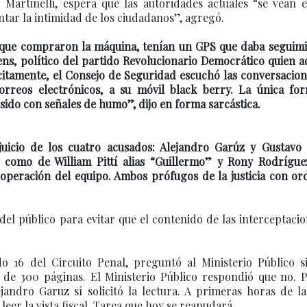
Martinelli, espera que las autoridades actuales “se vean e
entar la intimidad de los ciudadanos”, agregó.
 que compraron la máquina, tenían un GPS que daba seguimi
ens, político del partido Revolucionario Democrático quien 
ícitamente, el Consejo de Seguridad escuchó las conversacio
orreos electrónicos, a su móvil black berry. La única fo
ido con señales de humo”, dijo en forma sarcástica.
juicio de los cuatro acusados: Alejandro Garúz y Gustavo 
 como de William Pittí alias “Guillermo” y Rony Rodríguez
 operación del equipo. Ambos prófugos de la justicia con o
 del público para evitar que el contenido de las interceptaci
do 16 del Circuito Penal, preguntó al Ministerio Público s
si de 300 páginas. El Ministerio Público respondió que no. 
jandro Garuz sí solicitó la lectura. A primeras horas de la
leer la vista fiscal. Tarea que hoy se reanudará.