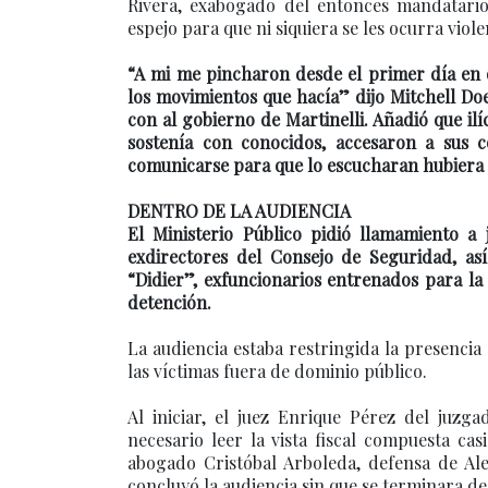
Rivera, exabogado del entonces mandatario 
espejo para que ni siquiera se les ocurra viol
“A mi me pincharon desde el primer día en
los movimientos que hacía” dijo Mitchell Do
con al gobierno de Martinelli. Añadió que il
sostenía con conocidos, accesaron a sus c
comunicarse para que lo escucharan hubiera s
DENTRO DE LA AUDIENCIA
El Ministerio Público pidió llamamiento a 
exdirectores del Consejo de Seguridad, así
“Didier”, exfuncionarios entrenados para la
detención.
La audiencia estaba restringida la presencia
las víctimas fuera de dominio público.
Al iniciar, el juez Enrique Pérez del juzga
necesario leer la vista fiscal compuesta ca
abogado Cristóbal Arboleda, defensa de Ale
concluyó la audiencia sin que se terminara de 