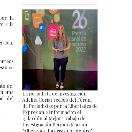
por la
o a la
peraban
orreos
esto se
ato del
en una
La periodista de investigación
ad del
Adelita Coriat recibió del Fórum
de Periodistas por la Libertades de
Expresión e Información el
galardón al Mejor Trabajo de
Investigación Periodística con
"Albergues: La crisis por dentro".