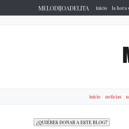
MELODIJOADELITA
inicio
la hora 
inicio
noticias
n