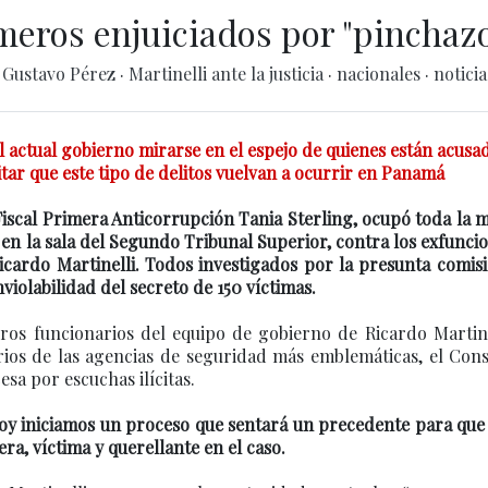
imeros enjuiciados por "pinchaz
·
Gustavo Pérez
·
Martinelli ante la justicia
·
nacionales
·
noticia
l actual gobierno mirarse en el espejo de quienes están acusa
itar que este tipo de delitos vuelvan a ocurrir en Panamá
a Fiscal Primera Anticorrupción Tania Sterling, ocupó toda la
, en la sala del Segundo Tribunal Superior, contra los exfunci
cardo Martinelli. Todos investigados por la presunta comis
nviolabilidad del secreto de 150 víctimas.
eros funcionarios del equipo de gobierno de Ricardo Martine
arios de las agencias de seguridad más emblemáticas, el Con
sa por escuchas ilícitas.
Hoy iniciamos un proceso que sentará un precedente para que
era, víctima y querellante en el caso.