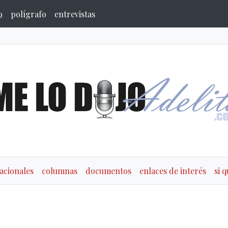
9
polígrafo
entrevistas
acionales
columnas
documentos
enlaces de interés
si 