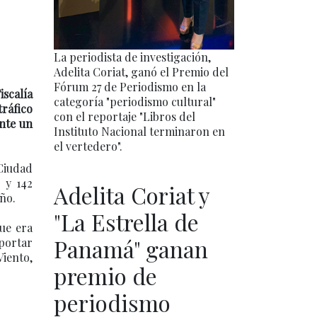
La periodista de investigación,
Adelita Coriat, ganó el Premio del
Fórum 27 de Periodismo en la
iscalía
categoría "periodismo cultural"
ráfico
con el reportaje "Libros del
ante un
Instituto Nacional terminaron en
el vertedero".
Ciudad
 y 142
Adelita Coriat y
ño.
"La Estrella de
que era
Panamá" ganan
sportar
Viento,
premio de
periodismo