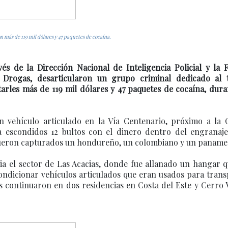
n más de 119 mil dólares y 47 paquetes de cocaína.
és de la Dirección Nacional de Inteligencia Policial y la F
n Drogas, desarticularon un grupo criminal dedicado al t
tarles más de 119 mil dólares y 47 paquetes de cocaína, dur
un vehículo articulado en la Vía Centenario, próximo a la 
ía escondidos 12 bultos con el dinero dentro del engranaje
 fueron capturados un hondureño, un colombiano y un paname
ia el sector de Las Acacias, donde fue allanado un hangar 
ondicionar vehículos articulados que eran usados para tran
tos continuaron en dos residencias en Costa del Este y Cerro 