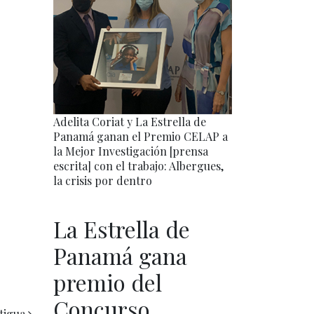
Adelita Coriat y La Estrella de
Panamá ganan el Premio CELAP a
la Mejor Investigación [prensa
escrita] con el trabajo: Albergues,
la crisis por dentro
La Estrella de
Panamá gana
premio del
Concurso
tigua