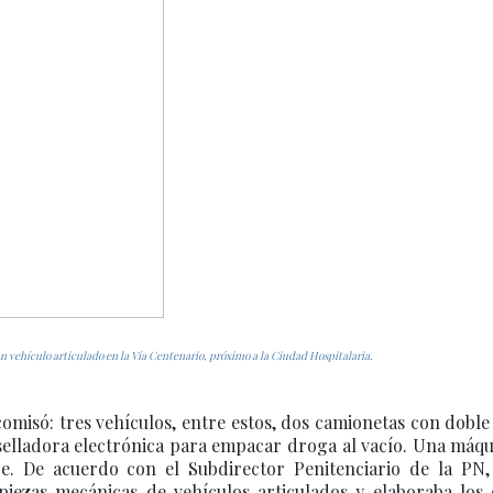
un vehículo articulado en la Vía Centenario, próximo a la Ciudad Hospitalaria.
comisó: tres vehículos, entre estos, dos camionetas con dobl
selladora electrónica para empacar droga al vacío. Una máqu
je. De acuerdo con el Subdirector Penitenciario de la PN
iezas mecánicas de vehículos articulados y elaboraba los 