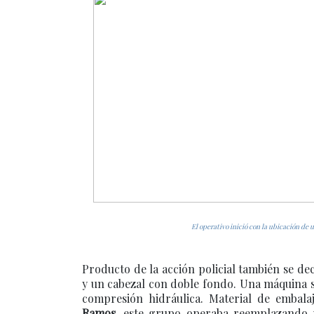
El operativo inició con la ubicación de 
Producto de la acción policial también se de
y un cabezal con doble fondo. Una máquina 
compresión hidráulica. Material de embala
Ramos
, este grupo operaba reemplazando p