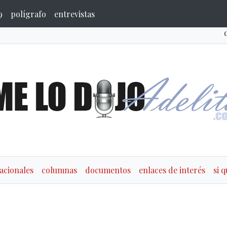
9
polígrafo
entrevistas
acionales
columnas
documentos
enlaces de interés
si 