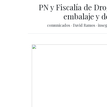
PN y Fiscalía de Dr
embalaje y d
comunicados
·
David Ramos
·
inse