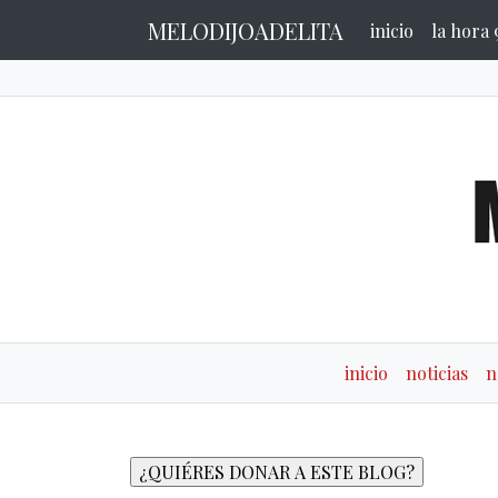
MELODIJOADELITA
inicio
la hora 
inicio
noticias
n