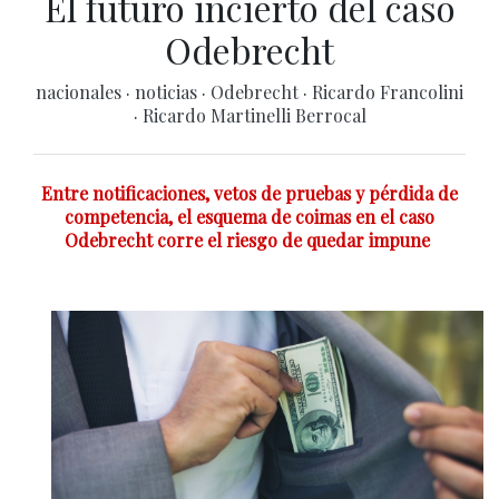
El futuro incierto del caso
Odebrecht
nacionales
·
noticias
·
Odebrecht
·
Ricardo Francolini
·
Ricardo Martinelli Berrocal
Entre notificaciones, vetos de pruebas y pérdida de
competencia, el esquema de coimas en el caso
Odebrecht corre el riesgo de quedar impune