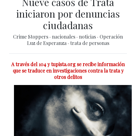
Nueve casos de Trata
iniciaron por denuncias
ciudadanas
Crime Stoppers
·
nacionales
·
noticias
·
Operación
Luz de Esperanza
·
trata de personas
A través del 104 y tupista.org se recibe información
que se traduce en investigaciones contra la trata y
otros delitos