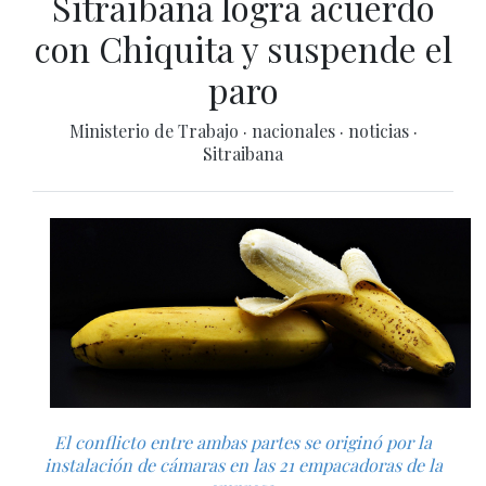
Sitraibana logra acuerdo
con Chiquita y suspende el
paro
Ministerio de Trabajo
·
nacionales
·
noticias
·
Sitraibana
El conflicto entre ambas partes se originó por la
instalación de cámaras en las 21 empacadoras de la