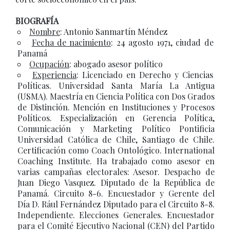
BIOGRAFÍA
Nombre
: Antonio Sanmartín Méndez
Fecha de nacimiento
: 24 agosto 1971, ciudad de
Panamá
Ocupación
: abogado asesor político
Experiencia
: Licenciado en Derecho y Ciencias
Políticas. Universidad Santa María La Antigua
(USMA). Maestría en Ciencia Política con Dos Grados
de Distinción. Mención en Instituciones y Procesos
Políticos. Especialización en Gerencia Política,
Comunicación y Marketing Político Pontificia
Universidad Católica de Chile, Santiago de Chile.
Certificación como Coach Ontológico. International
Coaching Institute. Ha trabajado como asesor en
varias campañas electorales: Asesor. Despacho de
Juan Diego Vasquez. Diputado de la República de
Panamá. Circuito 8-6. Encuestador y Gerente del
Día D. Rául Fernández Diputado para el Circuito 8-8.
Independiente. Elecciones Generales. Encuestador
para el Comité Ejecutivo Nacional (CEN) del Partido