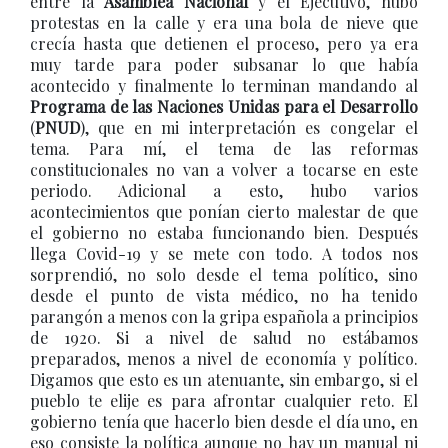
entre la
Asamblea Nacional
y el Ejecutivo, hubo
protestas en la calle y era una bola de nieve que
crecía hasta que detienen el proceso, pero ya era
muy tarde para poder subsanar lo que había
acontecido y finalmente lo terminan mandando al
Programa de las Naciones Unidas para el Desarrollo
(
PNUD
), que en mi interpretación es congelar el
tema. Para mí, el tema de las reformas
constitucionales no van a volver a tocarse en este
periodo. Adicional a esto, hubo varios
acontecimientos que ponían cierto malestar de que
el gobierno no estaba funcionando bien. Después
llega Covid-19 y se mete con todo. A todos nos
sorprendió, no solo desde el tema político, sino
desde el punto de vista médico, no ha tenido
parangón a menos con la gripa española a principios
de 1920. Si a nivel de salud no estábamos
preparados, menos a nivel de economía y político.
Digamos que esto es un atenuante, sin embargo, si el
pueblo te elije es para afrontar cualquier reto. El
gobierno tenía que hacerlo bien desde el día uno, en
eso consiste la política aunque no hay un manual ni