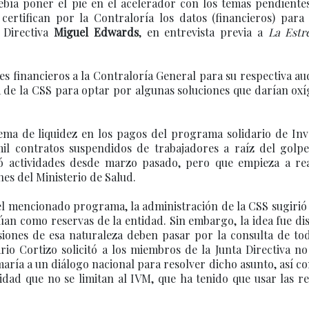
debía poner el pie en el acelerador con los temas pendiente
certifican por la Contraloría los datos (financieros) para
a Directiva
Miguel Edwards
, en entrevista previa a
La Estr
es financieros a la Contraloría General para su respectiva au
a de la CSS para optar por algunas soluciones que darían ox
a de liquidez en los pagos del programa solidario de Inva
il contratos suspendidos de trabajadores a raíz del golpe
ó actividades desde marzo pasado, pero que empieza a rea
es del Ministerio de Salud.
 el mencionado programa, la administración de la CSS sugiri
an como reservas de la entidad. Sin embargo, la idea fue di
siones de esa naturaleza deben pasar por la consulta de to
rio Cortizo solicitó a los miembros de la Junta Directiva n
aría a un diálogo nacional para resolver dicho asunto, así c
idad que no se limitan al IVM, que ha tenido que usar las r