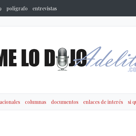
9
polígrafo
entrevistas
acionales
columnas
documentos
enlaces de interés
si 