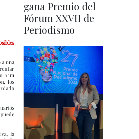
gana Premio del
Fórum XXVII de
Periodismo
osibles
e a una
frentar
do a un
n, los
cordado
tuarios
e puede
va, la