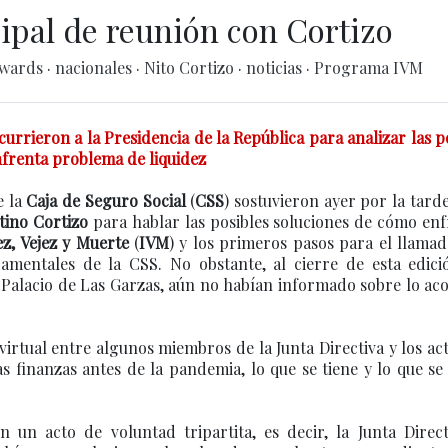
ipal de reunión con Cortizo
dwards
·
nacionales
·
Nito Cortizo
·
noticias
·
Programa IVM
urrieron a la Presidencia de la República para analizar las p
frenta problema de liquidez
e la
Caja de Seguro Social
(
CSS
) sostuvieron ayer por la tard
tino Cortizo
para hablar las posibles soluciones de cómo en
z, Vejez y Muerte
(
IVM
) y los primeros pasos para el llama
amentales de la CSS. No obstante, al cierre de esta edició
al Palacio de Las Garzas, aún no habían informado sobre lo a
virtual entre algunos miembros de la Junta Directiva y los ac
as finanzas antes de la pandemia, lo que se tiene y lo que s
 un acto de voluntad tripartita, es decir, la Junta Directi