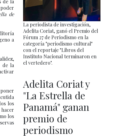
s de la
 poder
ella de
La periodista de investigación,
Adelita Coriat, ganó el Premio del
ditoría
Fórum 27 de Periodismo en la
ígeno a
categoría "periodismo cultural"
con el reportaje "Libros del
Instituto Nacional terminaron en
lidez,
el vertedero".
 de la
ctivar
Adelita Coriat y
ó poner
"La Estrella de
scutida
dos los
Panamá" ganan
o hacer
premio de
omo los
eservas
periodismo