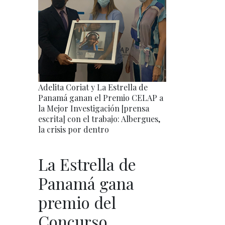
Adelita Coriat y La Estrella de
Panamá ganan el Premio CELAP a
la Mejor Investigación [prensa
escrita] con el trabajo: Albergues,
la crisis por dentro
La Estrella de
Panamá gana
premio del
Concurso