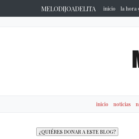
MELODIJOADELITA
inicio
la hora 
inicio
noticias
n