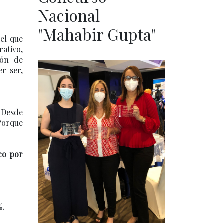
Nacional
"Mahabir Gupta"
 el que
ativo,
ión de
r ser,
. Desde
 Porque
co por
%.