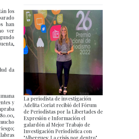
tán los
parado
os han
ho ver
segundo
cuenta,
lud da
humana
La periodista de investigación
entes y
Adelita Coriat recibió del Fórum
ompraba
de Periodistas por la Libertades de
80.00,
Expresión e Información el
; mucho
galardón al Mejor Trabajo de
riesgo;
Investigación Periodística con
alabras
"Albergues: La crisis por dentro".