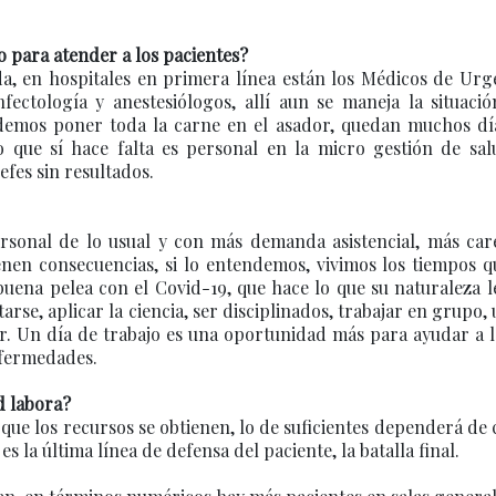
 para atender a los pacientes?
a, en hospitales en primera línea están los Médicos de Urge
fectología y anestesiólogos, allí aun se maneja la situaci
demos poner toda la carne en el asador, quedan muchos dí
o que sí hace falta es personal en la micro gestión de salu
efes sin resultados.
sonal de lo usual y con más demanda asistencial, más care
nen consecuencias, si lo entendemos, vivimos los tiempos q
uena pelea con el Covid-19, que hace lo que su naturaleza l
se, aplicar la ciencia, ser disciplinados, trabajar en grupo, 
r. Un día de trabajo es una oportunidad más para ayudar a l
nfermedades.
d labora?
 que los recursos se obtienen, lo de suficientes dependerá de
 la última línea de defensa del paciente, la batalla final.