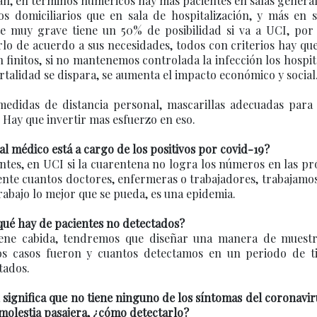
naran, en términos numéricos hay más pacientes en salas genera
 domiciliarios que en sala de hospitalización, y más en s
te muy grave tiene un 50% de posibilidad si va a UCI, por 
lo de acuerdo a sus necesidades, todos con criterios hay qu
n finitos, si no mantenemos controlada la infección los hospit
ortalidad se dispara, se aumenta el impacto económico y social
edidas de distancia personal, mascarillas adecuadas para 
 Hay que invertir mas esfuerzo en eso.
 médico está a cargo de los positivos por covid-19?
entes, en UCI si la cuarentena no logra los números en las p
iente cuantos doctores, enfermeras o trabajadores, trabajamo
rabajo lo mejor que se pueda, es una epidemia.
qué hay de pacientes no detectados?
tiene cabida, tendremos que diseñar una manera de muestr
s casos fueron y cuantos detectamos en un periodo de t
tados.
 significa que no tiene ninguno de los síntomas del coronavir
molestia pasajera, ¿cómo detectarlo?