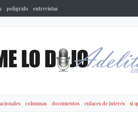
9
polígrafo
entrevistas
acionales
columnas
documentos
enlaces de interés
si 