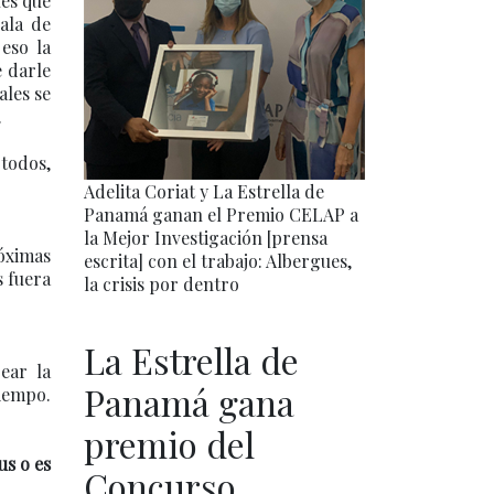
les que
ala de
eso la
e darle
ales se
.
todos,
Adelita Coriat y La Estrella de
Panamá ganan el Premio CELAP a
la Mejor Investigación [prensa
róximas
escrita] con el trabajo: Albergues,
s fuera
la crisis por dentro
La Estrella de
ear la
Panamá gana
iempo.
premio del
us o es
Concurso