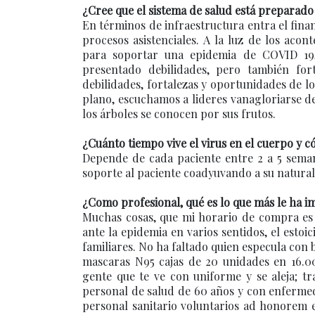
¿Cree que el sistema de salud está preparad
En términos de infraestructura entra el fina
procesos asistenciales. A la luz de los ac
para soportar una epidemia de COVID 19,
presentado debilidades, pero también fo
debilidades, fortalezas y oportunidades de l
plano, escuchamos a lideres vanagloriarse de
los árboles se conocen por sus frutos.
¿Cuánto tiempo vive el virus en el cuerpo y c
Depende de cada paciente entre 2 a 5 seman
soporte al paciente coadyuvando a su natural
¿Como profesional, qué es lo que más le ha i
Muchas cosas, que mi horario de compra es 
ante la epidemia en varios sentidos, el estoi
familiares. No ha faltado quien especula con
mascaras N95 cajas de 20 unidades en 16.0
gente que te ve con uniforme y se aleja; tr
personal de salud de 60 años y con enfermed
personal sanitario voluntarios ad honorem e