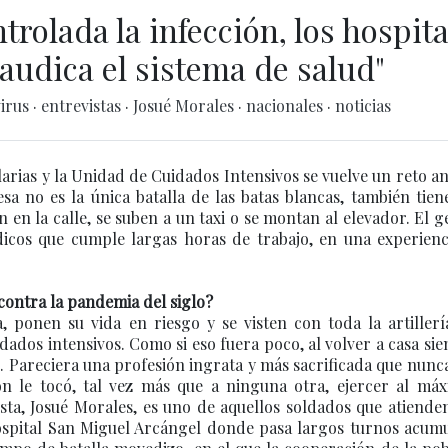
rolada la infección, los hospita
laudica el sistema de salud"
irus
·
entrevistas
·
Josué Morales
·
nacionales
·
noticias
alarias y la Unidad de Cuidados Intensivos se vuelve un reto a
a no es la única batalla de las batas blancas, también tie
en la calle, se suben a un taxi o se montan al elevador. El g
icos que cumple largas horas de trabajo, en una experienc
a contra la pandemia del siglo?
, ponen su vida en riesgo y se visten con toda la artiller
idados intensivos. Como si eso fuera poco, al volver a casa sie
 Pareciera una profesión ingrata y más sacrificada que nunc
ón le tocó, tal vez más que a ninguna otra, ejercer al máx
sta, Josué Morales, es uno de aquellos soldados que atiende
Hospital San Miguel Arcángel donde pasa largos turnos acum