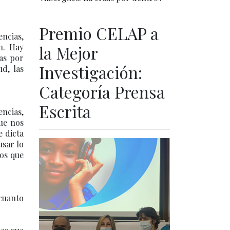
Premio CELAP a
ncias,
ón. Hay
la Mejor
as por
Investigación:
d, las
Categoría Prensa
Escrita
ncias,
ue nos
e dicta
usar lo
os que
 cuanto