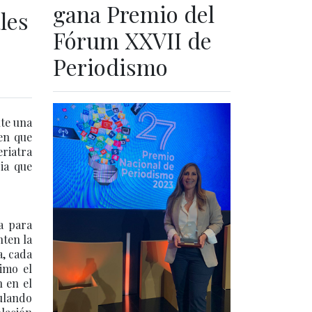
gana Premio del
les
Fórum XXVII de
Periodismo
nte una
nen que
eriatra
ia que
ía para
nten la
a, cada
imo el
n en el
ulando