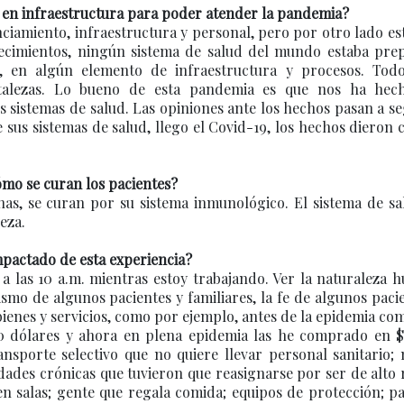
o en infraestructura para poder atender la pandemia?
nciamiento, infraestructura y personal, pero por otro lado es
ontecimientos, ningún sistema de salud del mundo estaba pre
 en algún elemento de infraestructura y procesos. Tod
rtalezas. Lo bueno de esta pandemia es que nos ha hec
os sistemas de salud. Las opiniones ante los hechos pasan a 
 sus sistemas de salud, llego el Covid-19, los hechos dieron 
ómo se curan los pacientes?
as, se curan por su sistema inmunológico. El sistema de sa
eza.
mpactado de esta experiencia?
a las 10 a.m. mientras estoy trabajando. Ver la naturaleza 
cismo de algunos pacientes y familiares, la fe de algunos paci
 bienes y servicios, como por ejemplo, antes de la epidemia c
0 dólares y ahora en plena epidemia las he comprado en $
ansporte selectivo que no quiere llevar personal sanitario
ades crónicas que tuvieron que reasignarse por ser de alto 
n salas; gente que regala comida; equipos de protección; p