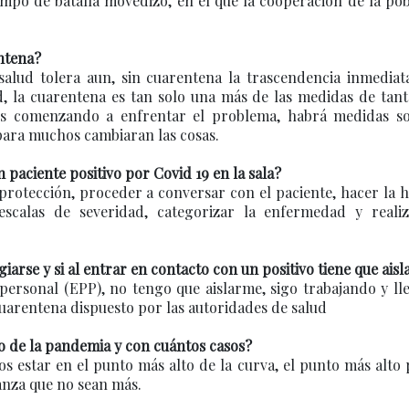
mpo de batalla movedizo, en el que la cooperación de la po
ntena?
 salud tolera aun, sin cuarentena la trascendencia inmediat
d, la cuarentena es tan solo una más de las medidas de tan
os comenzando a enfrentar el problema, habrá medidas soc
para muchos cambiaran las cosas.
paciente positivo por Covid 19 en la sala?
 protección, proceder a conversar con el paciente, hacer la h
 escalas de severidad, categorizar la enfermedad y realiz
iarse y si al entrar en contacto con un positivo tiene que aisl
personal (EPP), no tengo que aislarme, sigo trabajando y ll
uarentena dispuesto por las autoridades de salud
o de la pandemia y con cuántos casos?
s estar en el punto más alto de la curva, el punto más alto
ranza que no sean más.