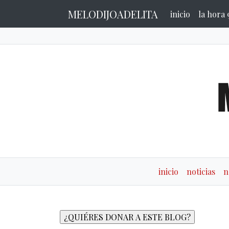
MELODIJOADELITA
inicio
la hora 
inicio
noticias
n