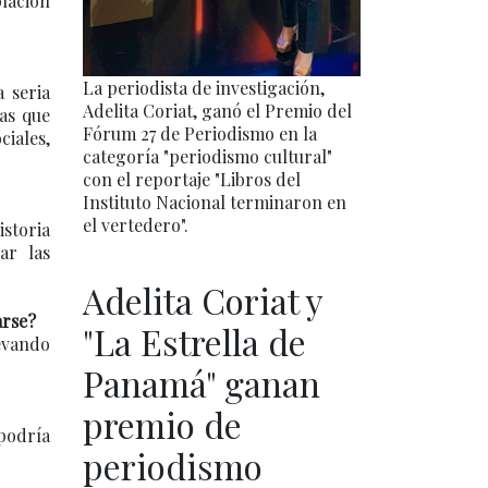
blación
La periodista de investigación,
a seria
Adelita Coriat, ganó el Premio del
tas que
Fórum 27 de Periodismo en la
iales,
categoría "periodismo cultural"
con el reportaje "Libros del
Instituto Nacional terminaron en
el vertedero".
istoria
ar las
Adelita Coriat y
arse?
"La Estrella de
evando
Panamá" ganan
premio de
 podría
periodismo