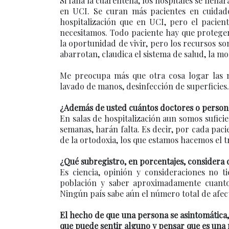
Si falla la cuarentena, los hospitales se lle
en UCI. Se curan más pacientes en cuidados
hospitalización que en UCI, pero el pacien
necesitamos. Todo paciente hay que proteger
la oportunidad de vivir, pero los recursos so
abarrotan, claudica el sistema de salud, la m
Me preocupa más que otra cosa logar las m
lavado de manos, desinfección de superficies.
¿Además de usted cuántos doctores o personal
En salas de hospitalización aun somos sufici
semanas, harán falta. Es decir, por cada pac
de la ortodoxia, los que estamos hacemos el t
¿Qué subregistro, en porcentajes, considera 
Es ciencia, opinión y consideraciones no 
población y saber aproximadamente cuanto
Ningún país sabe aún el número total de afec
El hecho de que una persona se asintomática,
que puede sentir alguno y pensar que es una 