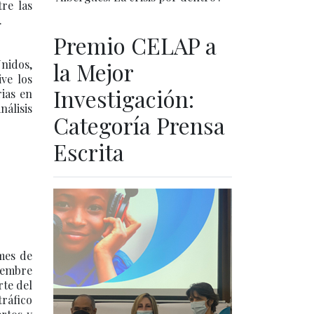
re las
.
Premio CELAP a
Unidos,
la Mejor
ve los
Investigación:
ias en
nálisis
Categoría Prensa
Escrita
mes de
iembre
rte del
tráfico