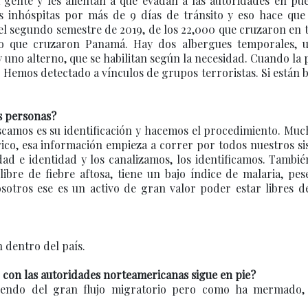
 gente y les alientan a que evadan a las autoridades en pu
s inhóspitas por más de 9 días de tránsito y eso hace que
el segundo semestre de 2019, de los 22,000 que cruzaron en 
to que cruzaron Panamá. Hay dos albergues temporales, 
y uno alterno, que se habilitan según la necesidad. Cuando la
 Hemos detectado a vínculos de grupos terroristas. Si están b
s personas?
scamos es su identificación y hacemos el procedimiento. Muc
ico, esa información empieza a correr por todos nuestros s
ad e identidad y los canalizamos, los identificamos. Tambié
ibre de fiebre aftosa, tiene un bajo índice de malaria, pes
sotros ese es un activo de gran valor poder estar libres d
n dentro del país.
o con las autoridades norteamericanas sigue en pie?
iendo del gran flujo migratorio pero como ha mermado,