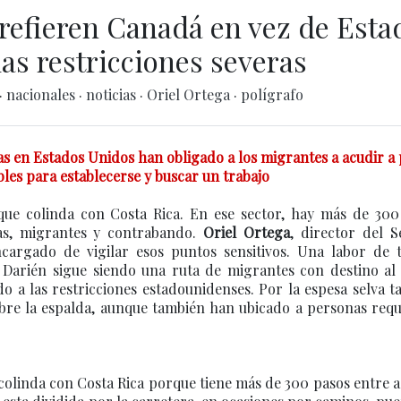
refieren Canadá en vez de Esta
las restricciones severas
·
nacionales
·
noticias
·
Oriel Ortega
·
polígrafo
as en Estados Unidos han obligado a los migrantes a acudir a 
bles para establecerse y buscar un trabajo
que colinda con Costa Rica. En ese sector, hay más de 300
as, migrantes y contrabando.
Oriel Ortega
, director del S
ncargado de vigilar esos puntos sensitivos. Una labor de 
arién sigue siendo una ruta de migrantes con destino al 
 a las restricciones estadounidenses. Por la espesa selva 
bre la espalda, aunque también han ubicado a personas requ
colinda con Costa Rica porque tiene más de 300 pasos entre 