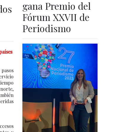
gana Premio del
dos
Fórum XXVII de
Periodismo
países
 pasos
ervicio
tiempo
norte,
también
eridas
accesos