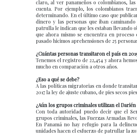
claro, al ver panameños o colombianos, las
cuenta. Por ejemplo, los colombianos tra
determinando. En el último caso que public
dinero y las personas que iban caminando c
patrulla le indican que les estaban llevando o
que ahora mismo se encuentra en proceso de
pasado hicimos aprehensiones de 25 persona
¿Cuántas personas transitaron el país en 201
Tenemos el registro de 22,454 y ahora hemo
mucho en comparación a otros años.
¿Eso a qué se debe?
A las políticas migratorias en donde transit
2017 la ley de ajuste cubano, de pies secos pi
¿Aún los grupos criminales utilizan el Darié
Con toda autoridad puedo decir que el Se
grupos criminales, las Fuerzas Armadas Revol
En Panamá no hay refugio para la delincuen
unidades hacen el esfuerzo de patrullar la zo