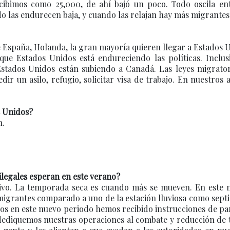
ibimos como 25,000, de ahí bajó un poco. Todo oscila ent
do las endurecen baja, y cuando las relajan hay más migrantes
e España, Holanda, la gran mayoría quieren llegar a Estados 
e Estados Unidos está endureciendo las políticas. Inclusi
Estados Unidos están subiendo a Canadá. Las leyes migrator
ir un asilo, refugio, solicitar visa de trabajo. En nuestros a
s Unidos?
n.
ilegales esperan en este verano?
ivo. La temporada seca es cuando más se mueven. En este 
igrantes comparado a uno de la estación lluviosa como sept
os en este nuevo periodo hemos recibido instrucciones de pa
 dediquemos nuestras operaciones al combate y reducción de 