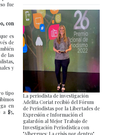
Eso fue
po, con
 que es
avés de
ambién
 de las
istas,
nales y
ro tipo
La periodista de investigación
cibimos
Adelita Coriat recibió del Fórum
oga en
de Periodistas por la Libertades de
 a $5,
Expresión e Información el
galardón al Mejor Trabajo de
Investigación Periodística con
"Albergues: La crisis por dentro".