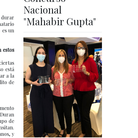
Nacional
 durar
"Mahabir Gupta"
natario
o es un
n estos
iertas
so está
ar a la
lito de
omento
 Duran
upo de
nsitan.
anos, y