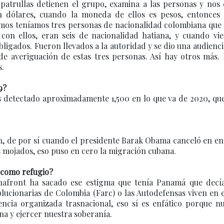
 patrullas detienen el grupo, examina a las personas y nos
en dólares, cuando la moneda de ellos es pesos, entonces
amos teníamos tres personas de nacionalidad colombiana que 
on ellos, eran seis de nacionalidad hatiana, y cuando vie
bligados. Fueron llevados a la autoridad y se dio una audienci
 averiguación de estas tres personas. Así hay otros más. 
s.
9?
s detectado aproximadamente 1,500 en lo que va de 2020, que
an, de por sí cuando el presidente Barak Obama canceló en e
es mojados, eso puso en cero la migración cubana.
n como refugio?
nafront ha sacado ese estigma que tenía Panamá que decí
ucionarias de Colombia (Farc) o las Autodefensas viven en e
cia organizada trasnacional, eso sí es enfático porque nu
na y ejercer nuestra soberanía.