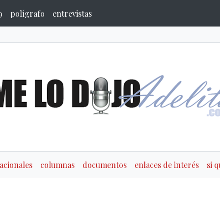
9
polígrafo
entrevistas
acionales
columnas
documentos
enlaces de interés
si 