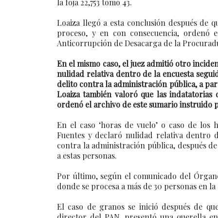
la foja 22,753 tomo 43.
Loaiza llegó a esta conclusión después de q
proceso, y en con consecuencia, ordenó el
Anticorrupción de Desacarga de la Procuradu
En el mismo caso, el juez admitió otro incide
nulidad relativa dentro de la encuesta segui
delito contra la administración pública, a part
Loaiza también valoró que las indatatorias
ordenó el archivo de este sumario instruido p
En el caso ‘horas de vuelo’ o caso de los 
Fuentes y declaró nulidad relativa dentro
contra la administración pública, después de
a estas personas.
Por último, según el comunicado del Órgano J
donde se procesa a más de 30 personas en la 
El caso de granos se inició después de q
director del PAN, presentó una querella en 