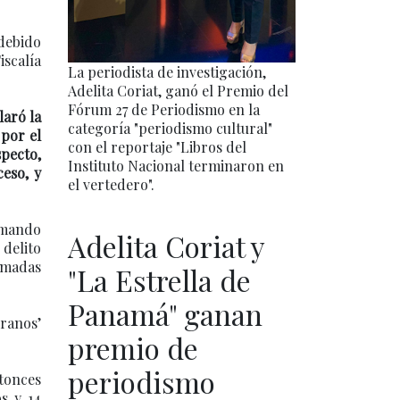
 debido
scalía
La periodista de investigación,
Adelita Coriat, ganó el Premio del
Fórum 27 de Periodismo en la
laró la
categoría "periodismo cultural"
 por el
con el reportaje "Libros del
specto,
Instituto Nacional terminaron en
eso, y
el vertedero".
rmando
Adelita Coriat y
delito
tomadas
"La Estrella de
Panamá" ganan
granos’
premio de
periodismo
tonces
os y 14