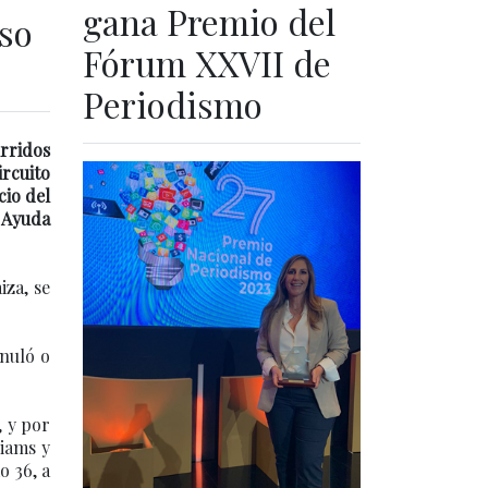
gana Premio del
eso
Fórum XXVII de
Periodismo
rridos
ircuito
cio del
 Ayuda
iza, se
anuló o
, y por
liams y
o 36, a