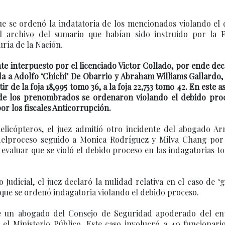
ue se ordenó la indatatoria de los mencionados violando el
 archivo del sumario que habían sido instruido por la Fi
ría de la Nación.
nte interpuesto por el licenciado Victor Collado, por ende dec
da a Adolfo ‘Chichi’ De Obarrio y Abraham Williams Gallardo,
ir de la foja 18,995 tomo 36, a la foja 22,753 tomo 42. En este a
 de los prenombrados se ordenaron violando el debido proc
or los fiscales Anticorrupción.
helicópteros, el juez admitió otro incidente del abogado A
 delproceso seguido a Monica Rodríguez y Milva Chang por 
 evaluar que se violó el debido proceso en las indagatorias 
udicial, el juez declaró la nulidad relativa en el caso de ‘
que se ordenó indagatoria violando el debido proceso.
ue un abogado del Consejo de Seguridad apoderado del en
el Ministerio Público. Este caso involucró a 40 funcionari