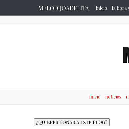
MELODIJOADELITA
inicio
la hora 
inicio
noticias
n