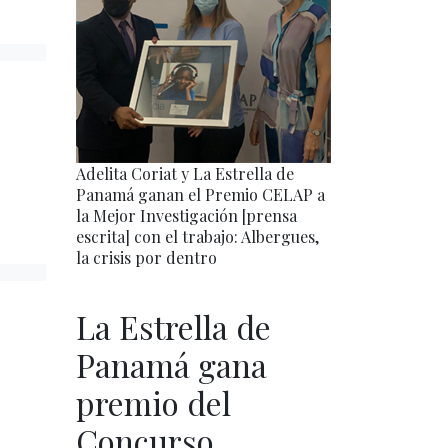
Adelita Coriat y La Estrella de
Panamá ganan el Premio CELAP a
la Mejor Investigación [prensa
escrita] con el trabajo: Albergues,
la crisis por dentro
La Estrella de
Panamá gana
premio del
Concurso