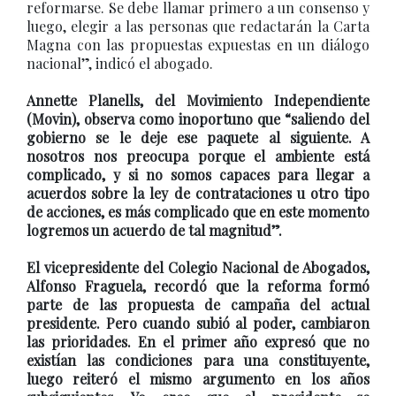
reformarse. Se debe llamar primero a un consenso y
luego, elegir a las personas que redactarán la Carta
Magna con las propuestas expuestas en un diálogo
nacional”, indicó el abogado.
Annette Planells, del Movimiento Independiente
(Movin), observa como inoportuno que “saliendo del
gobierno se le deje ese paquete al siguiente. A
nosotros nos preocupa porque el ambiente está
complicado, y si no somos capaces para llegar a
acuerdos sobre la ley de contrataciones u otro tipo
de acciones, es más complicado que en este momento
logremos un acuerdo de tal magnitud”.
El vicepresidente del Colegio Nacional de Abogados,
Alfonso Fraguela, recordó que la reforma formó
parte de las propuesta de campaña del actual
presidente. Pero cuando subió al poder, cambiaron
las prioridades. En el primer año expresó que no
existían las condiciones para una constituyente,
luego reiteró el mismo argumento en los años