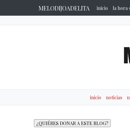
MELODIJOADELITA
inicio
la hora 
inicio
noticias
n