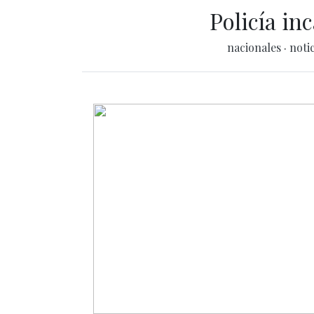
Policía in
nacionales
·
noti