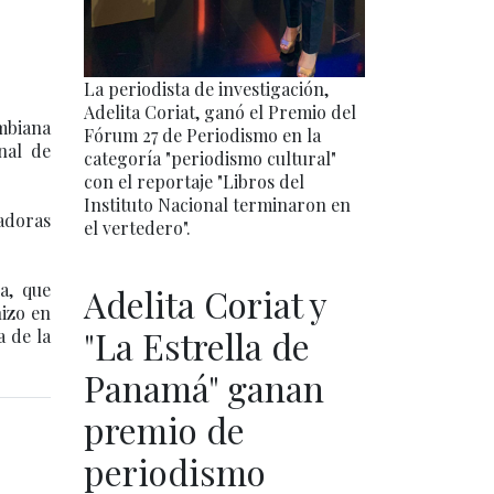
La periodista de investigación,
Adelita Coriat, ganó el Premio del
ombiana
Fórum 27 de Periodismo en la
nal de
categoría "periodismo cultural"
con el reportaje "Libros del
Instituto Nacional terminaron en
ladoras
el vertedero".
a, que
Adelita Coriat y
hizo en
"La Estrella de
a de la
Panamá" ganan
premio de
periodismo