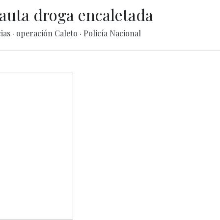
cauta droga encaletada
cias
·
operación Caleto
·
Policía Nacional