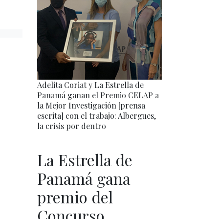
Adelita Coriat y La Estrella de
Panamá ganan el Premio CELAP a
la Mejor Investigación [prensa
escrita] con el trabajo: Albergues,
la crisis por dentro
La Estrella de
Panamá gana
premio del
Concurso