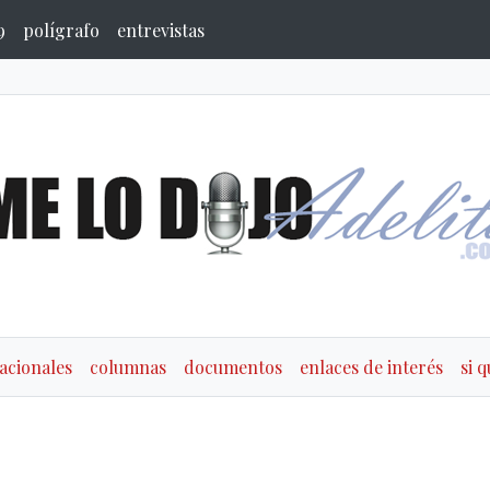
9
polígrafo
entrevistas
acionales
columnas
documentos
enlaces de interés
si 