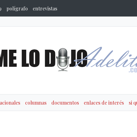
9
polígrafo
entrevistas
acionales
columnas
documentos
enlaces de interés
si 