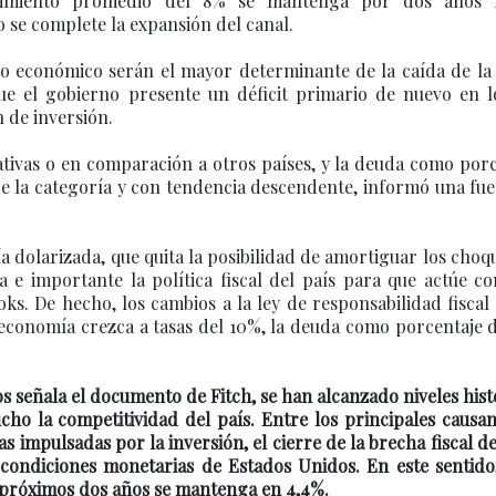
recimiento promedio del 8% se mantenga por dos años
 se complete la expansión del canal.
ento económico serán el mayor determinante de la caída de l
ue el gobierno presente un déficit primario de nuevo en l
 de inversión.
ativas o en comparación a otros países, y la deuda como por
de la categoría y con tendencia descendente, informó una fu
a dolarizada, que quita la posibilidad de amortiguar los choq
a e importante la política fiscal del país para que actúe 
oks. De hecho, los cambios a la ley de responsabilidad fiscal
economía crezca a tasas del 10%, la deuda como porcentaje d
os señala el documento de Fitch, se han alcanzado niveles hist
cho la competitividad del país. Entre los principales causa
as impulsadas por la inversión, el cierre de la brecha fiscal de
 condiciones monetarias de Estados Unidos. En este sentido
s próximos dos años se mantenga en 4,4%.