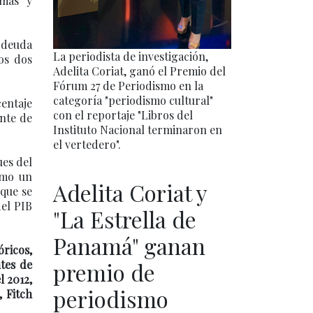
 mas y
a deuda
La periodista de investigación,
os dos
Adelita Coriat, ganó el Premio del
Fórum 27 de Periodismo en la
categoría "periodismo cultural"
centaje
con el reportaje "Libros del
ente de
Instituto Nacional terminaron en
el vertedero".
ues del
como un
Adelita Coriat y
 que se
el PIB
"La Estrella de
Panamá" ganan
óricos,
ntes de
premio de
l 2012,
periodismo
, Fitch