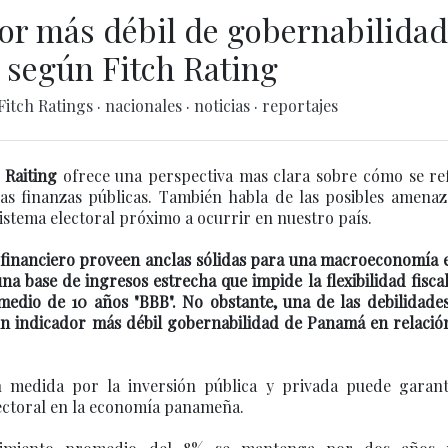
or más débil de gobernabilidad
según Fitch Rating
Fitch Ratings
·
nacionales
·
noticias
·
reportajes
 Raiting
ofrece una perspectiva mas clara sobre cómo se ref
 las finanzas públicas. También habla de las posibles amena
istema electoral próximo a ocurrir en nuestro país.
a financiero proveen anclas sólidas para una macroeconomía 
na base de ingresos estrecha que impide la flexibilidad fisca
dio de 10 años "BBB". No obstante, una de las debilidades
n indicador más débil gobernabilidad de Panamá en relación
n medida por la inversión pública y privada puede garant
lectoral en la economía panameña.