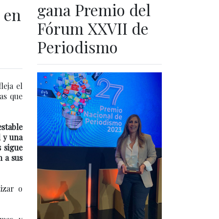
gana Premio del
 en
Fórum XXVII de
Periodismo
leja el
zas que
estable
l y una
 sigue
 a sus
izar o