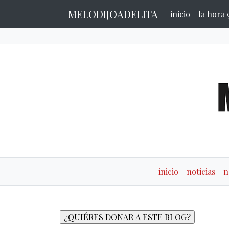
MELODIJOADELITA
inicio
la hora 
inicio
noticias
n