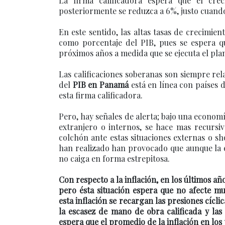
La firma calificadora espera que el c
posteriormente se reduzca a 6%, justo cuando
En este sentido, las altas tasas de crecimi
como porcentaje del PIB, pues se espera q
próximos años a medida que se ejecuta el plan
Las calificaciones soberanas son siempre rel
del
PIB en Panamá
está en línea con países 
esta firma calificadora.
Pero, hay señales de alerta; bajo una economí
extranjero o internos, se hace mas recursiv
colchón ante estas situaciones externas o sh
han realizado han provocado que aunque la 
no caiga en forma estrepitosa.
Con respecto a la inflación, en los últimos añ
pero ésta situación espera que no afecte mu
esta inflación se recargan las presiones cíclic
la escasez de mano de obra calificada y las
espera que el promedio de la inflación en lo