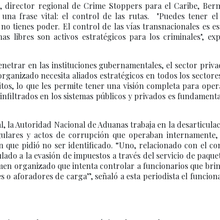
os, director regional de Crime Stoppers para el Caribe, Be
 una frase vital: el control de las rutas. "Puedes tener e
 no tienes poder. El control de las vías transnacionales es es
as libres son activos estratégicos para los criminales", exp
enetrar en las instituciones gubernamentales, el sector priva
organizado necesita aliados estratégicos en todos los sectore
bitos, lo que les permite tener una visión completa para ope
infiltrados en los sistemas públicos y privados es fundament
 la Autoridad Nacional de Aduanas trabaja en la desarticula
egulares y actos de corrupción que operaban internamente,
ón que pidió no ser identificado. “Uno, relacionado con el c
nculado a la evasión de impuestos a través del servicio de paque
men organizado que intenta controlar a funcionarios que bri
es o aforadores de carga”, señaló a esta periodista el funcion