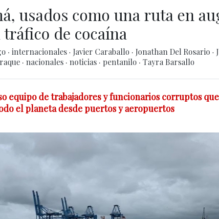
á, usados como una ruta en au
 tráfico de cocaína
go
·
internacionales
·
Javier Caraballo
·
Jonathan Del Rosario
·
raque
·
nacionales
·
noticias
·
pentanilo
·
Tayra Barsallo
so equipo de trabajadores y funcionarios corruptos que
todo el planeta desde puertos y aeropuertos