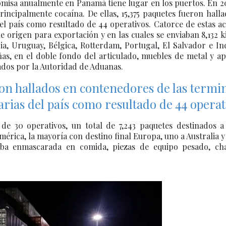
omisa anualmente en Panamá tiene lugar en los puertos. En 2
incipalmente cocaína. De ellas, 15,375 paquetes fueron hall
el país como resultado de 44 operativos. Catorce de estas a
 origen para exportación y en las cuales se enviaban 8,132 k
ia, Uruguay, Bélgica, Rotterdam, Portugal, El Salvador e In
as, en el doble fondo del articulado, muebles de metal y a
ados por la Autoridad de Aduanas.
ron hallados en contenedores de las termi
arias del país como resultado de 44 operat
de 30 operativos, un total de 7,243 paquetes destinados a
ica, la mayoría con destino final Europa, uno a Australia y
 iba enmascarada en comida, piezas de equipo pesado, cha