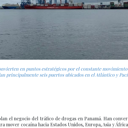
onvierten en puntos estratégicos por el constante movimiento
n principalmente seis puertos ubicados en el Atlántico y Pací
lan el negocio del tráfico de drogas en Panamá. Han conver
ra mover cocaína hacia Estados Unidos, Europa, Asia y Áfric