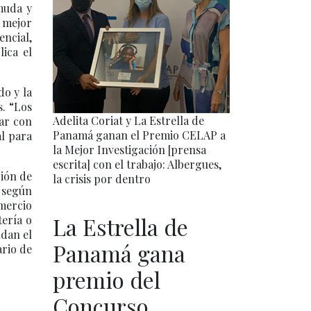
rmuda y
l mejor
encial,
lica el
do y la
s. “Los
Adelita Coriat y La Estrella de
rar con
Panamá ganan el Premio CELAP a
al para
la Mejor Investigación [prensa
escrita] con el trabajo: Albergues,
ción de
la crisis por dentro
 según
omercio
La Estrella de
tería o
ndan el
Panamá gana
ario de
premio del
Concurso