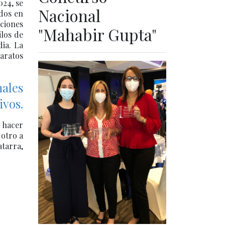
024, se
Nacional
ados en
cciones
"Mahabir Gupta"
ilos de
dia. La
paratos
nales
ivos.
 hacer
 otro a
tarra,