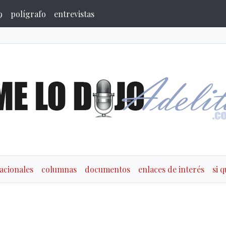
9
polígrafo
entrevistas
acionales
columnas
documentos
enlaces de interés
si 