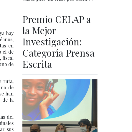
Premio CELAP a
la Mejor
 ya hay
Investigación:
céanos,
tas en
Categoría Prensa
o el de
 fiscal
Escrita
uno de
a ruta,
ino de
 se han
 de la
ias del
inales
iar sus