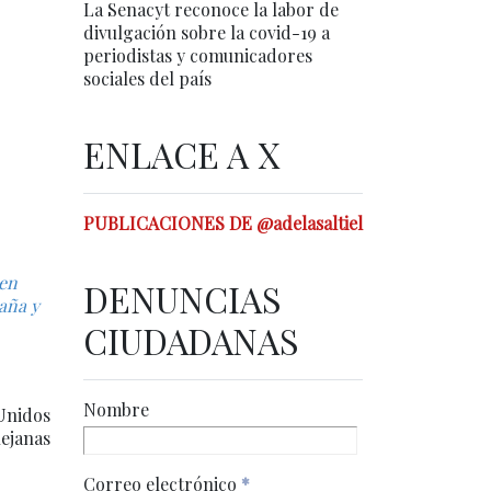
La Senacyt reconoce la labor de
divulgación sobre la covid-19 a
periodistas y comunicadores
sociales del país
ENLACE A X
PUBLICACIONES DE @adelasaltiel
 en
DENUNCIAS
aña y
CIUDADANAS
Nombre
 Unidos
lejanas
Correo electrónico
*