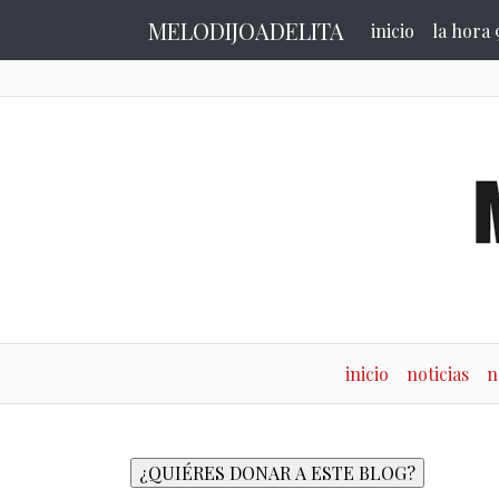
MELODIJOADELITA
inicio
la hora 
inicio
noticias
n