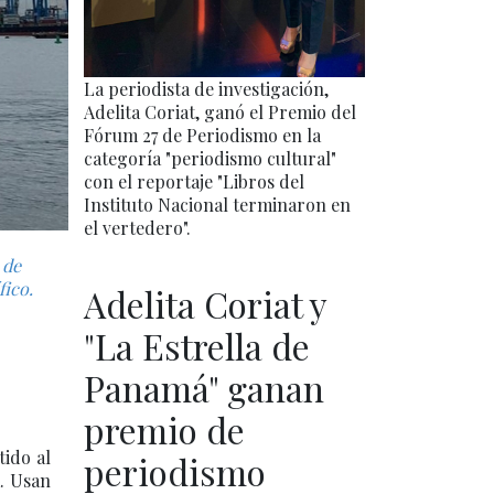
La periodista de investigación,
Adelita Coriat, ganó el Premio del
Fórum 27 de Periodismo en la
categoría "periodismo cultural"
con el reportaje "Libros del
Instituto Nacional terminaron en
el vertedero".
 de
fico.
Adelita Coriat y
"La Estrella de
Panamá" ganan
premio de
tido al
periodismo
a. Usan