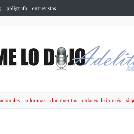
9
polígrafo
entrevistas
acionales
columnas
documentos
enlaces de interés
si 