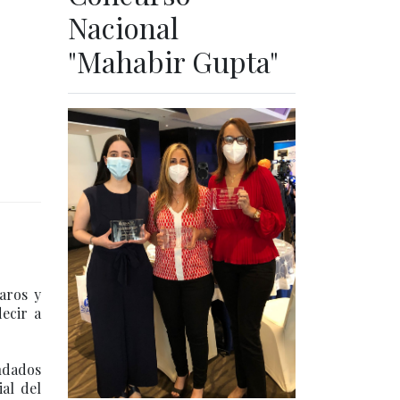
Nacional
"Mahabir Gupta"
aros y
ecir a
undados
ial del