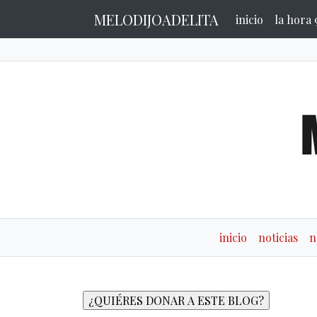
MELODIJOADELITA
inicio
la hora 
inicio
noticias
n