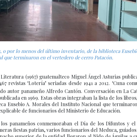
s, o por lo menos del último inventario, de la biblioteca Eusebi
al que terminaron en el vertedero de cerro Patacón.
 Literatura (1967) guatemalteco Miguel Ángel Asturias publi
67 revistas ‘Lotería’ seriadas desde 1941 a 2012. ‘Cuna com
ecido autor panameño Alfredo Cantón.
Conversación en La Cat
blicada en 1969. Estas obras integraban la lista de los libros
teca Eusebio A. Morales del Instituto Nacional que terminaro
xplicable de funcionarios del Ministerio de Educación.
 los panameños conmemoraban el Día de los Difuntos y el
eras fiestas patrias, varios funcionarios del Meduca, guiados
pacho superior de la entidad llegaron al Nido de Águilas a 