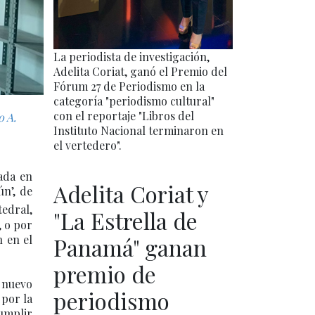
La periodista de investigación,
Adelita Coriat, ganó el Premio del
Fórum 27 de Periodismo en la
categoría "periodismo cultural"
con el reportaje "Libros del
o A.
Instituto Nacional terminaron en
el vertedero".
cada en
Adelita Coriat y
ún’, de
edral,
"La Estrella de
, o por
n en el
Panamá" ganan
premio de
 nuevo
periodismo
 por la
cumplir