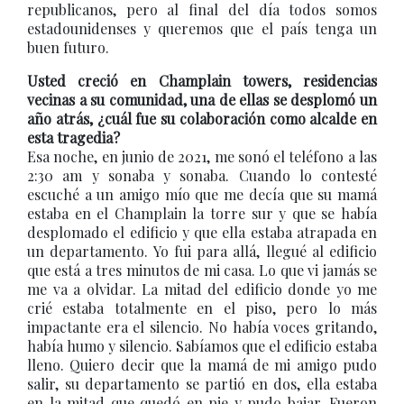
republicanos, pero al final del día todos somos
estadounidenses y queremos que el país tenga un
buen futuro.
Usted creció en Champlain towers, residencias
vecinas a su comunidad, una de ellas se desplomó un
año atrás, ¿cuál fue su colaboración como alcalde en
esta tragedia?
Esa noche, en junio de 2021, me sonó el teléfono a las
2:30 am y sonaba y sonaba. Cuando lo contesté
escuché a un amigo mío que me decía que su mamá
estaba en el Champlain la torre sur y que se había
desplomado el edificio y que ella estaba atrapada en
un departamento. Yo fui para allá, llegué al edificio
que está a tres minutos de mi casa. Lo que vi jamás se
me va a olvidar. La mitad del edificio donde yo me
crié estaba totalmente en el piso, pero lo más
impactante era el silencio. No había voces gritando,
había humo y silencio. Sabíamos que el edificio estaba
lleno. Quiero decir que la mamá de mi amigo pudo
salir, su departamento se partió en dos, ella estaba
en la mitad que quedó en pie y pudo bajar. Fueron