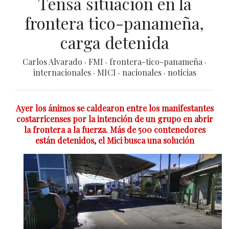
Tensa situación en la
frontera tico-panameña,
carga detenida
Carlos Alvarado
·
FMI
·
frontera-tico-panameña
·
internacionales
·
MICI
·
nacionales
·
noticias
Ayer los ánimos se caldearon entre los manifestantes
costarricenses por la intención de un grupo en abrir
la frontera a la fuerza. Más de 500 contenedores
están detenidos, el Mici busca una solución