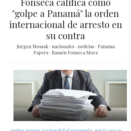
Fonseca califica como
"golpe a Panamá" la orden
internacional de arresto en
su contra
Jurgen Mossak
·
nacionales
·
noticias
·
Panama
Papers
·
Ramón Fonseca Mora
Ambos poseen nacionalidad panameña, por lo que su