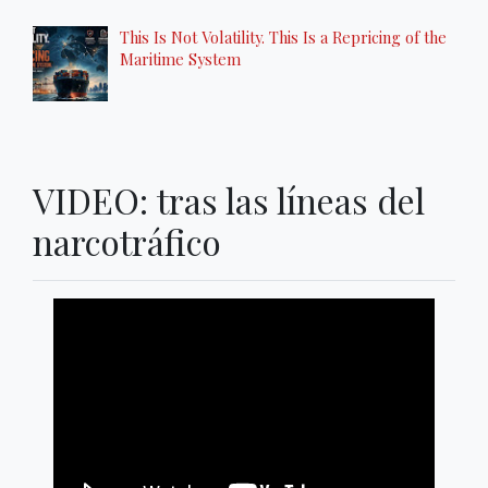
This Is Not Volatility. This Is a Repricing of the
Maritime System
VIDEO: tras las líneas del
narcotráfico