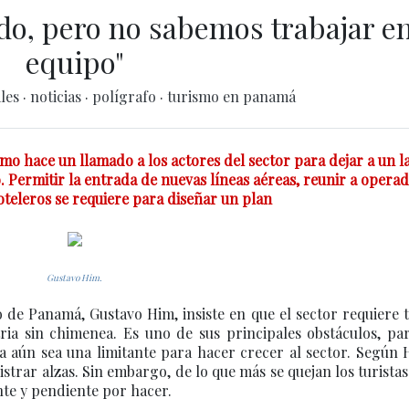
do, pero no sabemos trabajar e
equipo"
ales
·
noticias
·
polígrafo
·
turismo en panamá
mo hace un llamado a los actores del sector para dejar a un l
. Permitir la entrada de nuevas líneas aéreas, reunir a operad
oteleros se requiere para diseñar un plan
Gustavo Him.
 de Panamá, Gustavo Him, insiste en que el sector requiere 
ria sin chimenea. Es uno de sus principales obstáculos, par
a aún sea una limitante para hacer crecer al sector. Según 
strar alzas. Sin embargo, de lo que más se quejan los turistas
nte y pendiente por hacer.