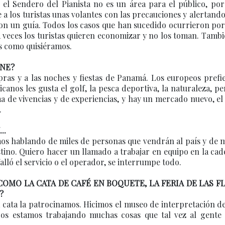
, el Sendero del Pianista no es un área para el público, po
 a los turistas unas volantes con las precauciones y alertand
con un guía. Todos los casos que han sucedido ocurrieron po
. A veces los turistas quieren economizar y no los toman. Tamb
as como quisiéramos.
ENE?
ras y a las noches y fiestas de Panamá. Los europeos prefi
canos les gusta el golf, la pesca deportiva, la naturaleza, p
a de vivencias y de experiencias, y hay un mercado nuevo, el
.
..
mos hablando de miles de personas que vendrán al país y de 
ino. Quiero hacer un llamado a trabajar en equipo en la ca
 falló el servicio o el operador, se interrumpe todo.
COMO LA CATA DE CAFÉ EN BOQUETE, LA FERIA DE LAS F
?
cata la patrocinamos. Hicimos el museo de interpretación de
ros estamos trabajando muchas cosas que tal vez al gente 