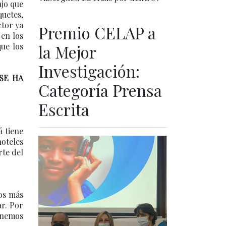
ajo que
uetes,
ctor ya
Premio CELAP a
 en los
que los
la Mejor
Investigación:
SE HA
Categoría Prensa
Escrita
á tiene
hoteles
rte del
mos más
ar. Por
enemos