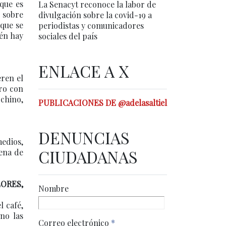
rque es
La Senacyt reconoce la labor de
o sobre
divulgación sobre la covid-19 a
rque se
periodistas y comunicadores
ién hay
sociales del país
ENLACE A X
eren el
ero con
 chino,
PUBLICACIONES DE @adelasaltiel
DENUNCIAS
medios,
CIUDADANAS
dena de
LORES,
Nombre
l café,
no las
Correo electrónico
*