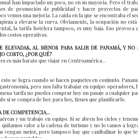
usual han impactado un poco, no en su mayoría. Pero el trab
es de promoción de publicidad y hacer proyectos de paq
co vemos una mejoría. La caída en la que se encontraba el se
empieza a elevarse la curva. Obviamente, la ocupación no está
tal, la tarifa hotelera tampoco, es muy baja. Eso provoca 
os costos operativos.
E ELEVADAS, AL MENOS PARA SALIR DE PANAMÁ, Y NO 
JO COSTO, ¿POR QUÉ?
es es más barato que viajar en Centroamérica...
o esto se logra cuando se hacen paquetes en conjunto. Panam
 gastronomía, pero nos falta trabajar en equipo: operadores, 
buena tarifa no puedes comprar hoy un pasaje a cualquier pa
 si se compra de hoy para hoy, tienes que planificarlo.
 DE COMPETENCIA...
éreas y un trabajo en equipo. Si se abren los cielos y tene
e quitamos valor a la cadena de turismo y no lo vamos a logr
eas vengan mejor, pero tampoco hay que canibalizar lo que t