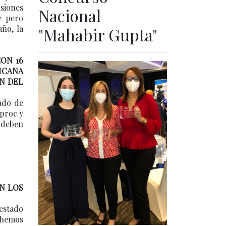
isiones
Nacional
e pero
ño, la
"Mahabir Gupta"
ON 16
ICANA
N DEL
ado de
aproc y
 deben
N LOS
 estado
s hemos