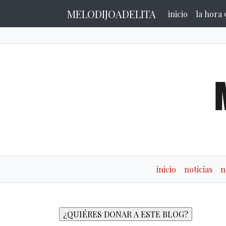
MELODIJOADELITA
inicio
la hora 
inicio
noticias
n