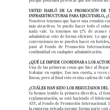
porque podemos provocar que los vuelos no 
USTED HABLÓ DE LA PROMOCIÓN DE T
INFRAESTRUCTURAS PARA EJECUTARLO, ¿
Nosotros tenemos que hacer una reunión con 
más atractivos. Yo puedo hacer todo el esfu
nada vale. Ya tenemos un 57% de avance
administrar esto de forma eficiente. Lo que 
convenciones no se pueden hacer en hoteles,
pasó al Fondo de Promoción Internaciona
continuidad en cualquier administración.
¿QUÉ LE IMPIDE COORDINAR A LOS ACTORE
Una de las primeras cosas que hice al llegar
trabajar en equipo. Eso nos cuesta, a veces c
líneas, pero al final esto es una cadena de va
¿CUÁLES HAN SIDO LOS RESULTADOS DE
Ya hemos tenido la primera directiva, el fon
reglamentación, se está haciendo el fideicom
ATP, al Fondo de Promoción Internacional. L
la empresa privada porque forma parte con c