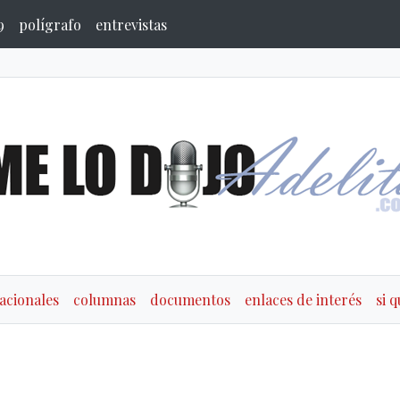
9
polígrafo
entrevistas
acionales
columnas
documentos
enlaces de interés
si 