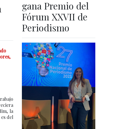
gana Premio del
n
Fórum XXVII de
Periodismo
ado
ores,
trabajo
eciera
Him, la
 es del