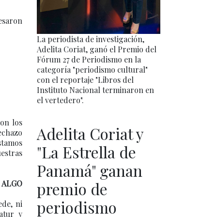
esaron
La periodista de investigación,
Adelita Coriat, ganó el Premio del
Fórum 27 de Periodismo en la
categoría "periodismo cultural"
con el reportaje "Libros del
Instituto Nacional terminaron en
.
el vertedero".
con los
Adelita Coriat y
echazo
stamos
"La Estrella de
uestras
Panamá" ganan
 ALGO
premio de
periodismo
ede, ni
atur y