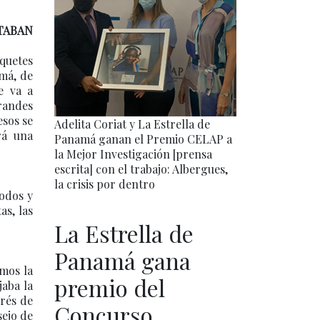
TABAN
aquetes
amá, de
e va a
grandes
esos se
Adelita Coriat y La Estrella de
rá una
Panamá ganan el Premio CELAP a
la Mejor Investigación [prensa
escrita] con el trabajo: Albergues,
la crisis por dentro
todos y
as, las
La Estrella de
Panamá gana
emos la
premio del
jaba la
erés de
Concurso
sejo de