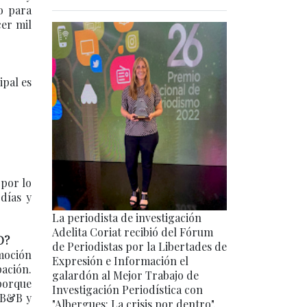
o para
cer mil
pal es
 por lo
días y
La periodista de investigación
Adelita Coriat recibió del Fórum
O?
de Periodistas por la Libertades de
moción
Expresión e Información el
ación.
galardón al Mejor Trabajo de
 porque
Investigación Periodística con
 AB&B y
"Albergues: La crisis por dentro".