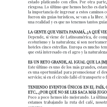
estado platicando con ellos. Por otra parte
riesgosa. Lo último que hemos hecho es darle
la importancia de ingresar a estos caminos 
fueron sin guías turísticos, se van a la libre
una realidad y es que no tenemos tantos guí
LA GENTE QUE VISITA PANAMÁ, ¿A QUÉ VI
Depende, si viene de Latinoamérica, de comp
ecoturismo y la naturaleza; si son norteameri
hoteles cinco estrellas. Europa es mucho tem
que está interesado en el agro y la naturaleza
ES UN RETO GRANDE, AL IGUAL QUE LA JMJ.
Este último es uno de los más grandes, esta
es una oportunidad para promocionar el dest
servicio; si en el círculo falló el transporte o
TENIENDO EVENTOS ÚNICOS EN EL PAÍS, 
ETC., ¿POR QUÉ NO SE LES SACA MÁS JUGO
Poco a poco hemos ido mejorando. La última 
estamos trabajando la ruta del café, nosot