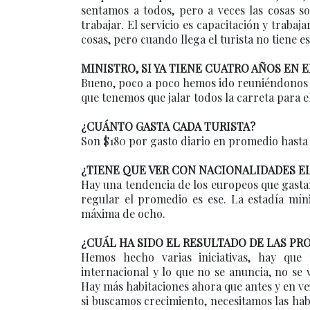
sentamos a todos, pero a veces las cosas s
trabajar. El servicio es capacitación y traba
cosas, pero cuando llega el turista no tiene
MINISTRO, SI YA TIENE CUATRO AÑOS EN E
Bueno, poco a poco hemos ido reuniéndonos 
que tenemos que jalar todos la carreta para e
¿CUÁNTO GASTA CADA TURISTA?
Son $180 por gasto diario en promedio hasta 
¿TIENE QUE VER CON NACIONALIDADES EL
Hay una tendencia de los europeos que gastan
regular el promedio es ese. La estadía mín
máxima de ocho.
¿CUÁL HA SIDO EL RESULTADO DE LAS PR
Hemos hecho varias iniciativas, hay qu
internacional y lo que no se anuncia, no s
Hay más habitaciones ahora que antes y en ve
si buscamos crecimiento, necesitamos las hab