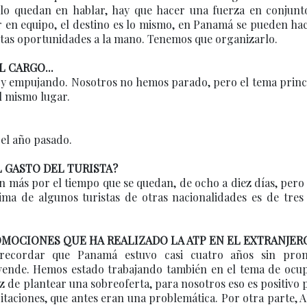
olo quedan en hablar, hay que hacer una fuerza en conjunt
jar en equipo, el destino es lo mismo, en Panamá se pueden ha
 estas oportunidades a la mano. Tenemos que organizarlo.
L CARGO...
y empujando. Nosotros no hemos parado, pero el tema princi
l mismo lugar.
el año pasado.
 GASTO DEL TURISTA?
 más por el tiempo que se quedan, de ocho a diez días, pero
ima de algunos turistas de otras nacionalidades es de tres 
OMOCIONES QUE HA REALIZADO LA ATP EN EL EXTRANJER
e recordar que Panamá estuvo casi cuatro años sin pro
e vende. Hemos estado trabajando también en el tema de ocup
z de plantear una sobreoferta, para nosotros eso es positivo
itaciones, que antes eran una problemática. Por otra parte,