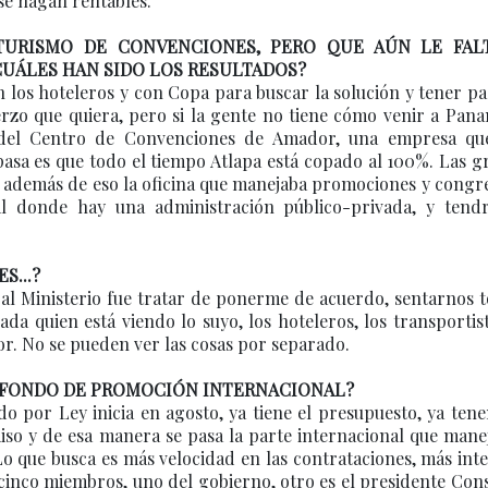
se hagan rentables.
URISMO DE CONVENCIONES, PERO QUE AÚN LE FAL
CUÁLES HAN SIDO LOS RESULTADOS?
los hoteleros y con Copa para buscar la solución y tener p
erzo que quiera, pero si la gente no tiene cómo venir a Pan
 del Centro de Convenciones de Amador, una empresa qu
pasa es que todo el tiempo Atlapa está copado al 100%. Las 
 además de eso la oficina que manejaba promociones y congr
l donde hay una administración público-privada, y tend
S...?
 al Ministerio fue tratar de ponerme de acuerdo, sentarnos 
ada quien está viendo lo suyo, los hoteleros, los transportist
lor. No se pueden ver las cosas por separado.
L FONDO DE PROMOCIÓN INTERNACIONAL?
do por Ley inicia en agosto, ya tiene el presupuesto, ya ten
iso y de esa manera se pasa la parte internacional que mane
o que busca es más velocidad en las contrataciones, más int
inco miembros, uno del gobierno, otro es el presidente Con