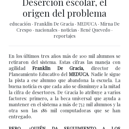
Deserción escolar, el
origen del problema
educación
·
Franklin De Gracia
·
MEDUCA
·
Mirna De
Crespo
·
nacionales
·
noticias
·
René Quevedo
·
reportajes
En los últimos tres años más de 100 mil alumnos se
retiraron del sistema. Estas cifras las maneja con
agilidad
Franklin De Gracia
, director de
Planeamiento Educativo del
MEDUCA
. Nadie le sigue
la pista a ese alumno que abandona la escuela. La
buena noticia es que cada año se disminuye a la mitad
la cifra de desertores. De Gracia lo atribuye a varios
factores: primero, a la beca universal que ayuda a
mantener en el sistema a más de 732 mil alumnos y la
otra son las 186 mil computadoras que se han
entregado.
PERO, ¿QUIÉN DA SEGUIMIENTO A LOS