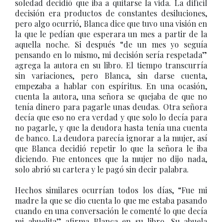
soledad decidió que iba a quitarse la vida. La difícil
decisión era productos de constantes desiluciones,
pero algo ocurrió, Blanca dice que tuvo una visión en
la que le pedían que esperara un mes a partir de la
aquella noche. Si después “de un mes yo seguía
pensando en lo mismo, mi decisión sería respetada”
agrega la autora en su libro. El tiempo transcurría
sin variaciones, pero Blanca, sin darse cuenta,
empezaba a hablar con espíritus. En una ocasión,
cuenta la autora, una señora se quejaba de que no
tenía dinero para pagarle unas deudas. Otra señora
decía que eso no era verdad y que solo lo decía para
no pagarle, y que la deudora hasta tenía una cuenta
de banco. La deudora parecía ignorar a la mujer, así
que Blanca decidió repetir lo que la señora le iba
diciendo. Fue entonces que la mujer no dijo nada,
solo abrió su cartera y le pagó sin decir palabra.
Hechos similares ocurrían todos los días, “Fue mi
madre la que se dio cuenta lo que me estaba pasando
cuando en una conversación le comenté lo que decía
mi abuelita” afirma Blanca en su libro. Su abuela